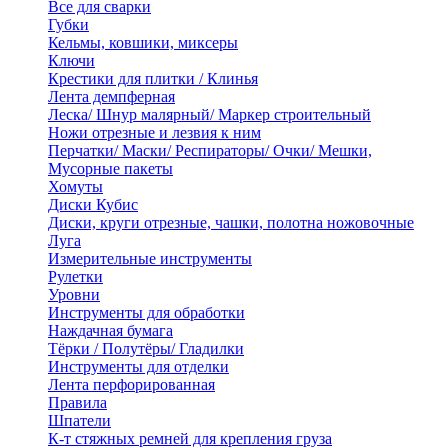
Все для сварки
Губки
Кельмы, ковшики, миксеры
Ключи
Крестики для плитки / Клинья
Лента демпферная
Леска/ Шнур малярный/ Маркер строительный
Ножи отрезные и лезвия к ним
Перчатки/ Маски/ Респираторы/ Очки/ Мешки,
Мусорные пакеты
Хомуты
Диски Кубис
Диски, круги отрезные, чашки, полотна ножовочные
Луга
Измерительные инструменты
Рулетки
Уровни
Инструменты для обработки
Наждачная бумага
Тёрки / Полутёры/ Гладилки
Инструменты для отделки
Лента перфорированная
Правила
Шпатели
К-т стяжных ремней для крепления груза