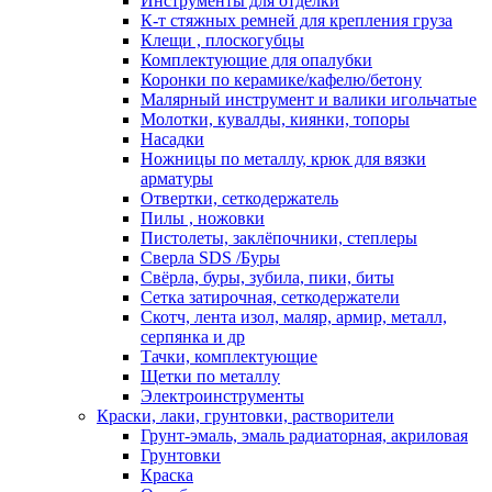
Инструменты для отделки
К-т стяжных ремней для крепления груза
Клещи , плоскогубцы
Комплектующие для опалубки
Коронки по керамике/кафелю/бетону
Малярный инструмент и валики игольчатые
Молотки, кувалды, киянки, топоры
Насадки
Ножницы по металлу, крюк для вязки
арматуры
Отвертки, сеткодержатель
Пилы , ножовки
Пистолеты, заклёпочники, степлеры
Сверла SDS /Буры
Свёрла, буры, зубила, пики, биты
Сетка затирочная, сеткодержатели
Скотч, лента изол, маляр, армир, металл,
серпянка и др
Тачки, комплектующие
Щетки по металлу
Электроинструменты
Краски, лаки, грунтовки, растворители
Грунт-эмаль, эмаль радиаторная, акриловая
Грунтовки
Краска