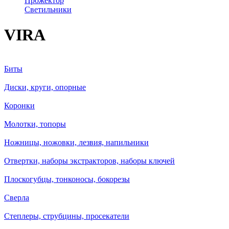
Прожектор
Светильники
VIRA
Биты
Диски, круги, опорные
Коронки
Молотки, топоры
Ножницы, ножовки, лезвия, напильники
Отвертки, наборы экстракторов, наборы ключей
Плоскогубцы, тонконосы, бокорезы
Сверла
Степлеры, струбцины, просекатели