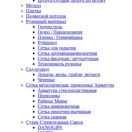
Шуруп-глухарь, шуруп по бетону
Металл
Плитка
Подвесной потолок
Рулонный материал
Геотекстиль
Гидро / Пароизоляция
Пленка / Геомембрана
Рубероид
Сетка для укрытия
Сетка затеняющая/москитная
Сетка фасадная / штукатурная
Технониколь рулонка
Сад-огород
Лопаты, вилы, грабли, мотыги
Черенки
Сетка металлическая, проволока/ Арматура
Арматура стеклопластиковая
Проволока
Рабица/ Манье
Сетка армировочная
Сетка просечно-вытяжная
Сетка сварная
Сухие Строительные Смеси
DANOGIPS