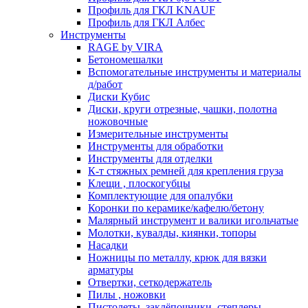
Профиль для ГКЛ KNAUF
Профиль для ГКЛ Албес
Инструменты
RAGE by VIRA
Бетономешалки
Вспомогательные инструменты и материалы
д/работ
Диски Кубис
Диски, круги отрезные, чашки, полотна
ножовочные
Измерительные инструменты
Инструменты для обработки
Инструменты для отделки
К-т стяжных ремней для крепления груза
Клещи , плоскогубцы
Комплектующие для опалубки
Коронки по керамике/кафелю/бетону
Малярный инструмент и валики игольчатые
Молотки, кувалды, киянки, топоры
Насадки
Ножницы по металлу, крюк для вязки
арматуры
Отвертки, сеткодержатель
Пилы , ножовки
Пистолеты, заклёпочники, степлеры