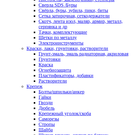
Сверла SDS /Буры
Свёрла, буры, зубила, пики, биты
Сетка затирочная, сеткодержатели
Скотч, лента изол, маляр, армир, металл,
серпянка и др
Тачки, комплектующие
Щетки по металлу
Электроинструменты
Краски, лаки, грунтовки, растворители
Грунт-эмаль, эмаль радиаторная, акриловая
Грунтовки
Краска
Огнебиозащита
Пластификаторы, добавки
Растворители
Крепеж
Болты/шпильки/анкер
Гайки
Гвозди
Дюбель
Крепежный уголок/скоба
Саморезы
Стропы
Шайба