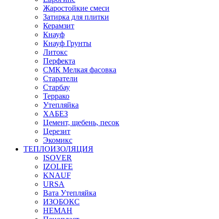
Жаростойкие смеси
Затирка для плитки
Керамзит
Кнауф
Кнауф Грунты
Литокс
Перфекта
СМК Мелкая фасовка
Старатели
Старбау
Террако
Утепляйка
ХАБЕЗ
Цемент, щебень, песок
Церезит
Экомикс
ТЕПЛОИЗОЛЯЦИЯ
ISOVER
IZOLIFE
KNAUF
URSA
Вата Утепляйка
ИЗОБОКС
НЕМАН