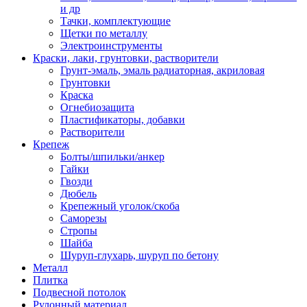
и др
Тачки, комплектующие
Щетки по металлу
Электроинструменты
Краски, лаки, грунтовки, растворители
Грунт-эмаль, эмаль радиаторная, акриловая
Грунтовки
Краска
Огнебиозащита
Пластификаторы, добавки
Растворители
Крепеж
Болты/шпильки/анкер
Гайки
Гвозди
Дюбель
Крепежный уголок/скоба
Саморезы
Стропы
Шайба
Шуруп-глухарь, шуруп по бетону
Металл
Плитка
Подвесной потолок
Рулонный материал