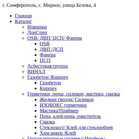
г. Симферополь, с. Мирное, улица Белова, 4
Главная
Каталог
Новинки
ДонСпец
OSB/ ДВП/ ЦСП/ Фанера
OSB
ДВП /ДСП
Фанера
ЦСП
Асбестовая группа
ВИНАЛ
Газобетон /Кирпич
Газобетон
Кирпич
Герметики, пены, силикон, мастика, смазка
Жидкие гвозди/ Силикон
ИЗОБОКС герметики
Мастика/Праймер
Пена, клей-пена, очиститель
Смазка
Стеклохост/ Клей для стеклообоев
Хим анкер /Клей
Гипсокартонные системы/ Профиль/