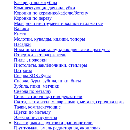
Клещи , плоскогубцы
Комплектующие для опалубки
Коронки по керамике/кафелю/бетону
Коронки по дереву
Малярный инструмент и валики игольчатые
Валики
Кисти
Молотки, кувалды, киянки, топоры
Насадки
Ножницы по металлу, крюк для вязки арматуры
Отвертки, сеткодержатель
Пилы , ножовки
Пистолеты, заклёпочники, степлеры
Патроны
Сверла SDS /Буры
Свёрла, буры, зубила, пики, биты
Зубила, пики, метчики
Свёрла по металлу
Сетка затирочная, сеткодержатели
Скотч, лента изол, маляр, армир, металл, серпянка и др
Тачки, комплектующие
Щетки по металлу
Электроинструменты
Краски, лаки, грунтовки, растворители
Грунт-эмаль, эмаль радиаторная, акриловая