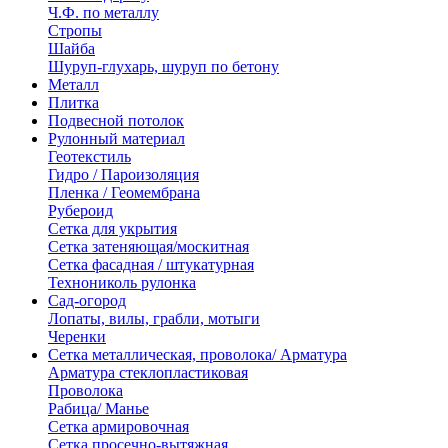
Ч.Ф. по металлу
Стропы
Шайба
Шуруп-глухарь, шуруп по бетону
Металл
Плитка
Подвесной потолок
Рулонный материал
Геотекстиль
Гидро / Пароизоляция
Пленка / Геомембрана
Рубероид
Сетка для укрытия
Сетка затеняющая/москитная
Сетка фасадная / штукатурная
Технониколь рулонка
Сад-огород
Лопаты, вилы, грабли, мотыги
Черенки
Сетка металлическая, проволока/ Арматура
Арматура стеклопластиковая
Проволока
Рабица/ Манье
Сетка армировочная
Сетка просечно-вытяжная