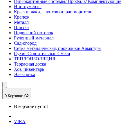
Гипсокартонные системы/ Профиль/ Комплектующие
Инструменты
Краски, лаки, грунтовки, растворители
Крепеж
Металл
Плитка
Подвесной потолок
Рулонный материал
Сад-огород
Сетка металлическая, проволока/ Арматура
Сухие Строительные Смеси
ТЕПЛОИЗОЛЯЦИЯ
Террасная доска
Хоз. инвентарь
Электрика
0
Корзина:
0₽
В корзине пусто!
VIRA