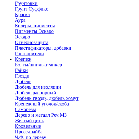
Грунтовки
Грунт Суффикс
Краска
Аура
Колеры, пигменты
Пигменты Эскаро
Эскаро
Огнебиозащита
Пластификаторы, добавки
Растворители
Крепеж
Болты/шпильки/анкер
Гайки
Гвозди
Дюбель
Дюбель для изоляции
Дюбель распорный
Дюбель-гвоздь, дюбель-хомут
Крепежный уголок/скоба
Саморезы
Дерево и металл Реч МЗ
Желтый цинк
Кровельные
Пресс-шайба
Ч.Ф. по дереву