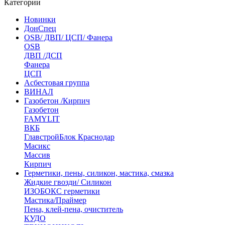
Категории
Новинки
ДонСпец
OSB/ ДВП/ ЦСП/ Фанера
OSB
ДВП /ДСП
Фанера
ЦСП
Асбестовая группа
ВИНАЛ
Газобетон /Кирпич
Газобетон
FAMYLIT
ВКБ
ГлавстройБлок Краснодар
Масикс
Массив
Кирпич
Герметики, пены, силикон, мастика, смазка
Жидкие гвозди/ Силикон
ИЗОБОКС герметики
Мастика/Праймер
Пена, клей-пена, очиститель
КУДО