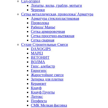
Сад-огород
Лопаты, вилы, грабли, мотыги
Черенки
Сетка металлическая, проволока/ Арматура
Арматура стеклопластиковая
Проволока
Рабица/ Манье
Сетка армировочная
Сетка просечно-вытяжная
Сетка сварная
Сухие Строительные Смеси
DANOGIPS
MAPEI
ВЕТОНИТ
ВОЛМА
Гипс, алебастр
Еврогипс
Жаростойкие смеси
Затирка для плитки
Керамзит
Кнауф
Кнауф Грунты
Литокс
Перфекта
СМК Мелкая фасовка