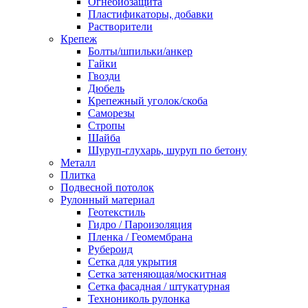
Огнебиозащита
Пластификаторы, добавки
Растворители
Крепеж
Болты/шпильки/анкер
Гайки
Гвозди
Дюбель
Крепежный уголок/скоба
Саморезы
Стропы
Шайба
Шуруп-глухарь, шуруп по бетону
Металл
Плитка
Подвесной потолок
Рулонный материал
Геотекстиль
Гидро / Пароизоляция
Пленка / Геомембрана
Рубероид
Сетка для укрытия
Сетка затеняющая/москитная
Сетка фасадная / штукатурная
Технониколь рулонка