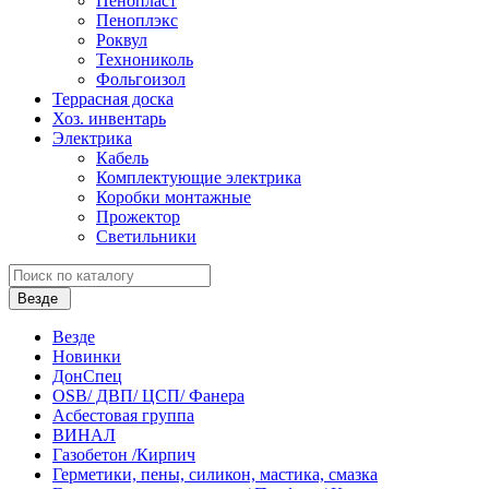
Пенопласт
Пеноплэкс
Роквул
Технониколь
Фольгоизол
Террасная доска
Хоз. инвентарь
Электрика
Кабель
Комплектующие электрика
Коробки монтажные
Прожектор
Светильники
Везде
Везде
Новинки
ДонСпец
OSB/ ДВП/ ЦСП/ Фанера
Асбестовая группа
ВИНАЛ
Газобетон /Кирпич
Герметики, пены, силикон, мастика, смазка