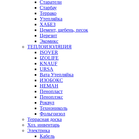
Старатели
Старбау
Террако
Утепляйка
ХАБЕЗ
Цемент, щебень, песок
Церезит
Экомикс
ТЕПЛОИЗОЛЯЦИЯ
ISOVER
IZOLIFE
KNAUF
URSA
Вата Утепляйка
ИЗОБОКС
НЕМАН
Пенопласт
Пеноплэкс
Роквул
Технониколь
Фольгоизол
Террасная доска
Хоз. инвентарь
Электрика
Кабель