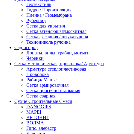
Геотекстиль
Гидро / Пароизоляция
Пленка / Геомембрана
Рубероид
Сетка для укрытия
Сетка затеняющая/москитная
Сетка фасадная / штукатурная
Технониколь рулонка
Сад-огород
Лопаты, вилы, грабли, мотыги
Черенки
Сетка металлическая, проволока/ Арматура
Арматура стеклопластиковая
Проволока
Рабица/ Манье
Сетка армировочная
Сетка просечно-вытяжная
Сетка сварная
Сухие Строительные Смеси
DANOGIPS
MAPEI
ВЕТОНИТ
ВОЛМА
Гипс, алебастр
Еврогипс