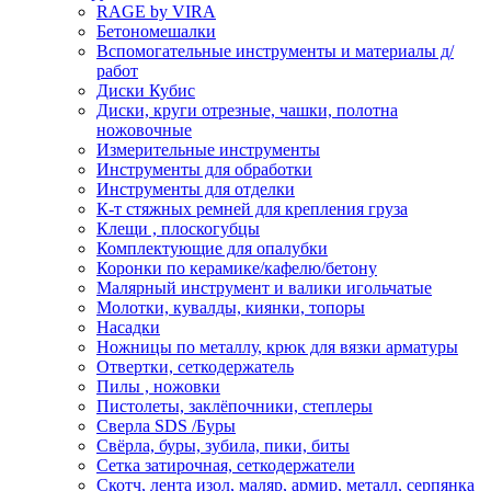
RAGE by VIRA
Бетономешалки
Вспомогательные инструменты и материалы д/
работ
Диски Кубис
Диски, круги отрезные, чашки, полотна
ножовочные
Измерительные инструменты
Инструменты для обработки
Инструменты для отделки
К-т стяжных ремней для крепления груза
Клещи , плоскогубцы
Комплектующие для опалубки
Коронки по керамике/кафелю/бетону
Малярный инструмент и валики игольчатые
Молотки, кувалды, киянки, топоры
Насадки
Ножницы по металлу, крюк для вязки арматуры
Отвертки, сеткодержатель
Пилы , ножовки
Пистолеты, заклёпочники, степлеры
Сверла SDS /Буры
Свёрла, буры, зубила, пики, биты
Сетка затирочная, сеткодержатели
Скотч, лента изол, маляр, армир, металл, серпянка