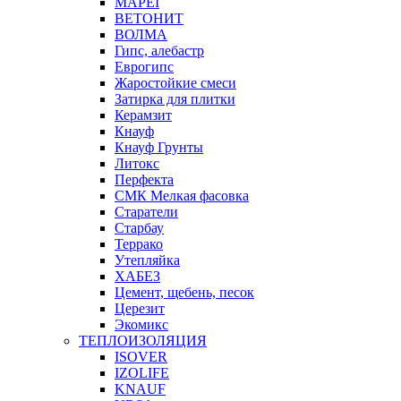
MAPEI
ВЕТОНИТ
ВОЛМА
Гипс, алебастр
Еврогипс
Жаростойкие смеси
Затирка для плитки
Керамзит
Кнауф
Кнауф Грунты
Литокс
Перфекта
СМК Мелкая фасовка
Старатели
Старбау
Террако
Утепляйка
ХАБЕЗ
Цемент, щебень, песок
Церезит
Экомикс
ТЕПЛОИЗОЛЯЦИЯ
ISOVER
IZOLIFE
KNAUF