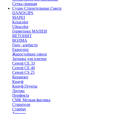
Сетка сварная
Сухие Строительные Смеси
DANOGIPS
MAPEI
Keracolor
Ultracolor
Герметики МАПЕИ
ВЕТОНИТ
ВОЛМА
Гипс, алебастр
Еврогипс
Жаростойкие смеси
Затирка для плитки
Ceresit CE 33
Ceresit CE 40
Ceresit CS 25
Керамзит
Кнауф
Кнауф Грунты
Литокс
Перфекта
СМК Мелкая фасовка
Старатели
Старбау
Террако