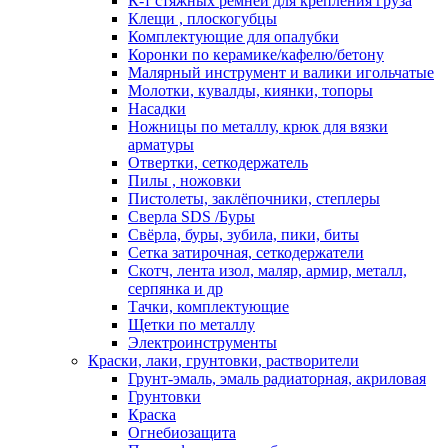
К-т стяжных ремней для крепления груза
Клещи , плоскогубцы
Комплектующие для опалубки
Коронки по керамике/кафелю/бетону
Малярный инструмент и валики игольчатые
Молотки, кувалды, киянки, топоры
Насадки
Ножницы по металлу, крюк для вязки
арматуры
Отвертки, сеткодержатель
Пилы , ножовки
Пистолеты, заклёпочники, степлеры
Сверла SDS /Буры
Свёрла, буры, зубила, пики, биты
Сетка затирочная, сеткодержатели
Скотч, лента изол, маляр, армир, металл,
серпянка и др
Тачки, комплектующие
Щетки по металлу
Электроинструменты
Краски, лаки, грунтовки, растворители
Грунт-эмаль, эмаль радиаторная, акриловая
Грунтовки
Краска
Огнебиозащита