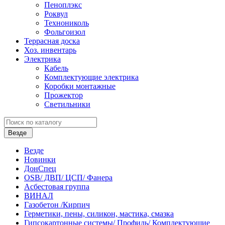
Пеноплэкс
Роквул
Технониколь
Фольгоизол
Террасная доска
Хоз. инвентарь
Электрика
Кабель
Комплектующие электрика
Коробки монтажные
Прожектор
Светильники
Везде
Везде
Новинки
ДонСпец
OSB/ ДВП/ ЦСП/ Фанера
Асбестовая группа
ВИНАЛ
Газобетон /Кирпич
Герметики, пены, силикон, мастика, смазка
Гипсокартонные системы/ Профиль/ Комплектующие