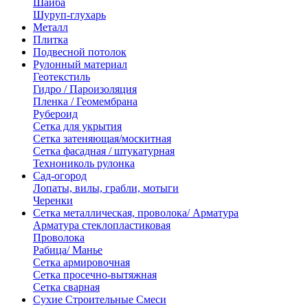
Шайба
Шуруп-глухарь
Металл
Плитка
Подвесной потолок
Рулонный материал
Геотекстиль
Гидро / Пароизоляция
Пленка / Геомембрана
Рубероид
Сетка для укрытия
Сетка затеняющая/москитная
Сетка фасадная / штукатурная
Технониколь рулонка
Сад-огород
Лопаты, вилы, грабли, мотыги
Черенки
Сетка металлическая, проволока/ Арматура
Арматура стеклопластиковая
Проволока
Рабица/ Манье
Сетка армировочная
Сетка просечно-вытяжная
Сетка сварная
Сухие Строительные Смеси