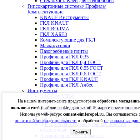
Стеклохост/ Клей для стеклообоев
Гипсокартонные системы/ Профиль/
Комплектующие
KNAUF Инструменты
ГКЛ KNAUF
ГКЛ ВОЛМА
ГКЛ ХАБЕЗ
Комплектующие для ГКЛ
Маяки/уголки
Пазогребневые плиты
Профиль для ГКЛ 0,35
Профиль для ГКЛ 0,4 ГОСТ
Профиль для ГКЛ 0,55 ГОСТ
Профиль для ГКЛ 0,6 ГОСТ
Профиль для ГКЛ KNAUF
Профиль для ГКЛ Албес
Инструменты
RAGE by VIRA
На нашем интернет-сайте предусмотрена
обработка метаданн
Бетономешалки
Вспомогательные инструменты и материалы
пользователей
(файлов cookie, данных об IP-адресе и местоположе
д/работ
Используя web-ресурс
cement-simferopol.ru
, Вы соглашаетесь 
Диски Кубис
политикой конфиденциальности
и обработкой
персональных дан
Диски, круги отрезные, чашки, полотна
ножовочные
Принять
Измерительные инструменты