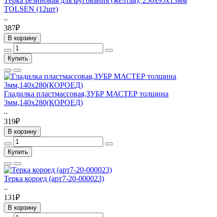
Тёрка резиновая для фугования (желтая), 250х95х13мм
TOLSEN (12шт)
..
387₽
В корзину
Купить
Гладилка пластмассовая,ЗУБР МАСТЕР толщина
3мм,140х280(КОРОЕД)
..
319₽
В корзину
Купить
Терка короед (арт7-20-000023)
..
131₽
В корзину