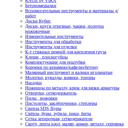
RAGE by VIRA
Бетономешалки
Вспомогательные инструменты и материалы д/
работ
Диски Кубис
Диски, круги отрезные, чашки, полотна
ножовочные
Измерительные инструменты
Инструменты для обработки
Инструменты для отделки
К-т стяжных ремней для крепления груза
Клещи , плоскогубцы
Комплектующие для опалубки
Коронки по керамике/кафелю/бетону
Малярный инструмент и валики игольчатые
Молотки, кувалды, киянки, топоры
Насадки
Ножницы по металлу, крюк для вязки арматуры
Отвертки, сеткодержатель
Пилы , ножовки
Пистолеты, заклёпочники, степлеры
Сверла SDS /Буры
Свёрла, буры, зубила, пики, биты
Сетка затирочная, сеткодержатели
Скотч, лента изол, маляр, армир, металл, серпянка