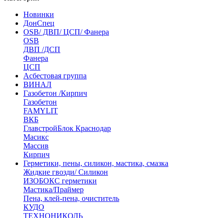
Новинки
ДонСпец
OSB/ ДВП/ ЦСП/ Фанера
OSB
ДВП /ДСП
Фанера
ЦСП
Асбестовая группа
ВИНАЛ
Газобетон /Кирпич
Газобетон
FAMYLIT
ВКБ
ГлавстройБлок Краснодар
Масикс
Массив
Кирпич
Герметики, пены, силикон, мастика, смазка
Жидкие гвозди/ Силикон
ИЗОБОКС герметики
Мастика/Праймер
Пена, клей-пена, очиститель
КУДО
ТЕХНОНИКОЛЬ