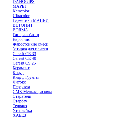
DANOGIPS
MAPEI
Keracolor
Ultracolor
Герметики МАПЕИ
ВЕТОНИТ
ВОЛМА
Гипс, алебастр
Еврогипс
Жаростойкие смеси
Затирка для плитки
Ceresit CE 33
Ceresit CE 40
Ceresit CS 25
Керамзит
Кнауф
Кнауф Грунты
Литокс
Перфекта
СМК Мелкая фасовка
Старатели
Старбау
Террако
Утепляйка
ХАБЕЗ