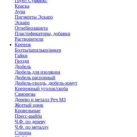
Грунт Суффикс
Краска
Аура
Пигменты Эскаро
Эскаро
Огнебиозащита
Пластификаторы, добавки
Растворители
Крепеж
Болты/шпильки/анкер
Гайки
Гвозди
Дюбель
Дюбель для изоляции
Дюбель распорный
Дюбель-гвоздь, дюбель-хомут
Крепежный уголок/скоба
Саморезы
Дерево и металл Реч МЗ
Желтый цинк
Кровельные
Пресс-шайба
Ч.Ф. по дереву
Ч.Ф. по металлу
Стропы