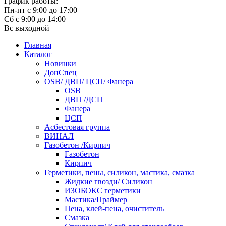
График работы:
Пн-пт с 9:00 до 17:00
Сб с 9:00 до 14:00
Вс выходной
Главная
Каталог
Новинки
ДонСпец
OSB/ ДВП/ ЦСП/ Фанера
OSB
ДВП /ДСП
Фанера
ЦСП
Асбестовая группа
ВИНАЛ
Газобетон /Кирпич
Газобетон
Кирпич
Герметики, пены, силикон, мастика, смазка
Жидкие гвозди/ Силикон
ИЗОБОКС герметики
Мастика/Праймер
Пена, клей-пена, очиститель
Смазка