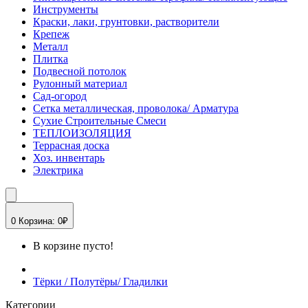
Инструменты
Краски, лаки, грунтовки, растворители
Крепеж
Металл
Плитка
Подвесной потолок
Рулонный материал
Сад-огород
Сетка металлическая, проволока/ Арматура
Сухие Строительные Смеси
ТЕПЛОИЗОЛЯЦИЯ
Террасная доска
Хоз. инвентарь
Электрика
0
Корзина:
0₽
В корзине пусто!
Тёрки / Полутёры/ Гладилки
Категории