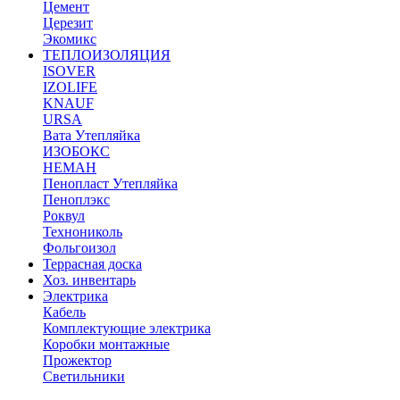
Цемент
Церезит
Экомикс
ТЕПЛОИЗОЛЯЦИЯ
ISOVER
IZOLIFE
KNAUF
URSA
Вата Утепляйка
ИЗОБОКС
НЕМАН
Пенопласт Утепляйка
Пеноплэкс
Роквул
Технониколь
Фольгоизол
Террасная доска
Хоз. инвентарь
Электрика
Кабель
Комплектующие электрика
Коробки монтажные
Прожектор
Светильники