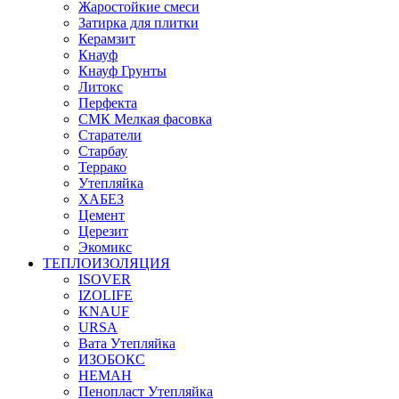
Жаростойкие смеси
Затирка для плитки
Керамзит
Кнауф
Кнауф Грунты
Литокс
Перфекта
СМК Мелкая фасовка
Старатели
Старбау
Террако
Утепляйка
ХАБЕЗ
Цемент
Церезит
Экомикс
ТЕПЛОИЗОЛЯЦИЯ
ISOVER
IZOLIFE
KNAUF
URSA
Вата Утепляйка
ИЗОБОКС
НЕМАН
Пенопласт Утепляйка