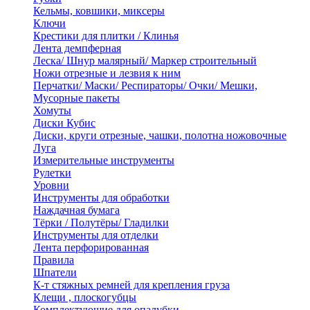
Кельмы, ковшики, миксеры
Ключи
Крестики для плитки / Клинья
Лента демпферная
Леска/ Шнур малярный/ Маркер строительный
Ножи отрезные и лезвия к ним
Перчатки/ Маски/ Респираторы/ Очки/ Мешки,
Мусорные пакеты
Хомуты
Диски Кубис
Диски, круги отрезные, чашки, полотна ножовочные
Луга
Измерительные инструменты
Рулетки
Уровни
Инструменты для обработки
Наждачная бумага
Тёрки / Полутёры/ Гладилки
Инструменты для отделки
Лента перфорированная
Правила
Шпатели
К-т стяжных ремней для крепления груза
Клещи , плоскогубцы
Комплектующие для опалубки