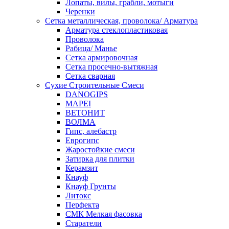
Лопаты, вилы, грабли, мотыги
Черенки
Сетка металлическая, проволока/ Арматура
Арматура стеклопластиковая
Проволока
Рабица/ Манье
Сетка армировочная
Сетка просечно-вытяжная
Сетка сварная
Сухие Строительные Смеси
DANOGIPS
MAPEI
ВЕТОНИТ
ВОЛМА
Гипс, алебастр
Еврогипс
Жаростойкие смеси
Затирка для плитки
Керамзит
Кнауф
Кнауф Грунты
Литокс
Перфекта
СМК Мелкая фасовка
Старатели