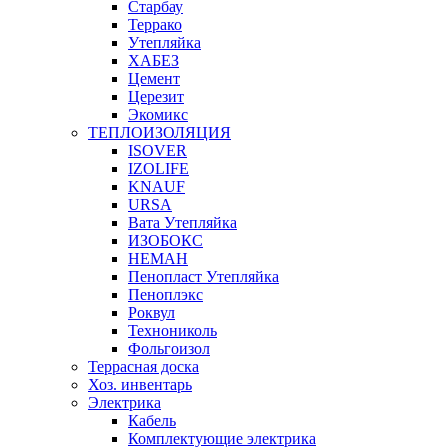
Старбау
Террако
Утепляйка
ХАБЕЗ
Цемент
Церезит
Экомикс
ТЕПЛОИЗОЛЯЦИЯ
ISOVER
IZOLIFE
KNAUF
URSA
Вата Утепляйка
ИЗОБОКС
НЕМАН
Пенопласт Утепляйка
Пеноплэкс
Роквул
Технониколь
Фольгоизол
Террасная доска
Хоз. инвентарь
Электрика
Кабель
Комплектующие электрика