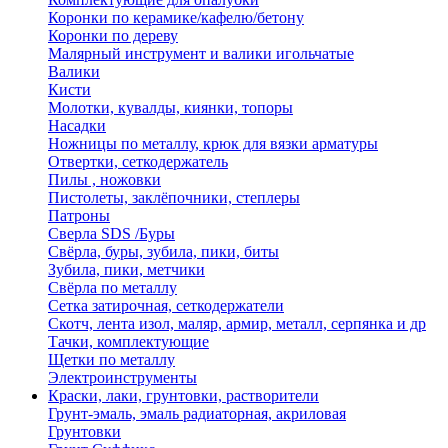
Коронки по керамике/кафелю/бетону
Коронки по дереву
Малярный инструмент и валики игольчатые
Валики
Кисти
Молотки, кувалды, киянки, топоры
Насадки
Ножницы по металлу, крюк для вязки арматуры
Отвертки, сеткодержатель
Пилы , ножовки
Пистолеты, заклёпочники, степлеры
Патроны
Сверла SDS /Буры
Свёрла, буры, зубила, пики, биты
Зубила, пики, метчики
Свёрла по металлу
Сетка затирочная, сеткодержатели
Скотч, лента изол, маляр, армир, металл, серпянка и др
Тачки, комплектующие
Щетки по металлу
Электроинструменты
Краски, лаки, грунтовки, растворители
Грунт-эмаль, эмаль радиаторная, акриловая
Грунтовки