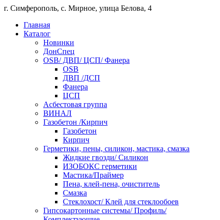
г. Симферополь, с. Мирное, улица Белова, 4
Главная
Каталог
Новинки
ДонСпец
OSB/ ДВП/ ЦСП/ Фанера
OSB
ДВП /ДСП
Фанера
ЦСП
Асбестовая группа
ВИНАЛ
Газобетон /Кирпич
Газобетон
Кирпич
Герметики, пены, силикон, мастика, смазка
Жидкие гвозди/ Силикон
ИЗОБОКС герметики
Мастика/Праймер
Пена, клей-пена, очиститель
Смазка
Стеклохост/ Клей для стеклообоев
Гипсокартонные системы/ Профиль/
Комплектующие