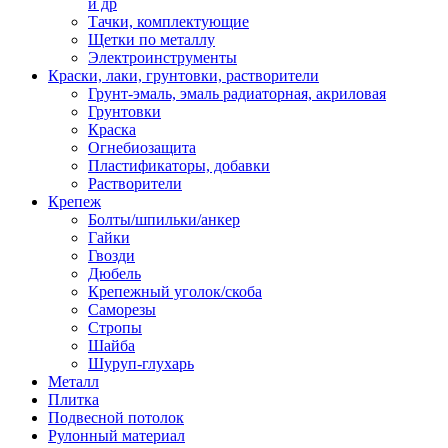
и др
Тачки, комплектующие
Щетки по металлу
Электроинструменты
Краски, лаки, грунтовки, растворители
Грунт-эмаль, эмаль радиаторная, акриловая
Грунтовки
Краска
Огнебиозащита
Пластификаторы, добавки
Растворители
Крепеж
Болты/шпильки/анкер
Гайки
Гвозди
Дюбель
Крепежный уголок/скоба
Саморезы
Стропы
Шайба
Шуруп-глухарь
Металл
Плитка
Подвесной потолок
Рулонный материал