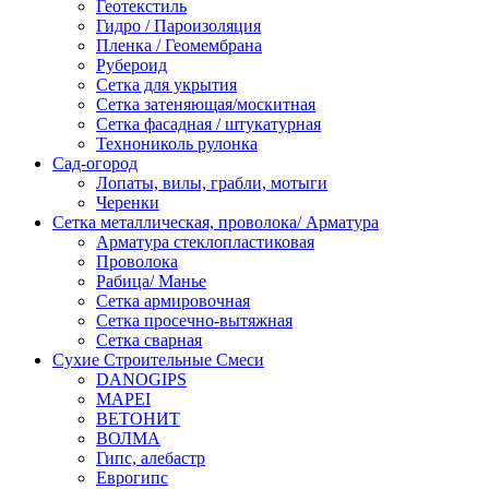
Геотекстиль
Гидро / Пароизоляция
Пленка / Геомембрана
Рубероид
Сетка для укрытия
Сетка затеняющая/москитная
Сетка фасадная / штукатурная
Технониколь рулонка
Сад-огород
Лопаты, вилы, грабли, мотыги
Черенки
Сетка металлическая, проволока/ Арматура
Арматура стеклопластиковая
Проволока
Рабица/ Манье
Сетка армировочная
Сетка просечно-вытяжная
Сетка сварная
Сухие Строительные Смеси
DANOGIPS
MAPEI
ВЕТОНИТ
ВОЛМА
Гипс, алебастр
Еврогипс