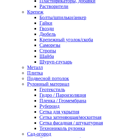
Пластификаторы, добавки
Растворители
Крепеж
Болты/шпильки/анкер
Гайки
Гвозди
Дюбель
Крепежный уголок/скоба
Саморезы
Стропы
Шайба
Шуруп-глухарь
Металл
Плитка
Подвесной потолок
Рулонный материал
Геотекстиль
Гидро / Пароизоляция
Пленка / Геомембрана
Рубероид
Сетка для укрытия
Сетка затеняющая/москитная
Сетка фасадная / штукатурная
Технониколь рулонка
Сад-огород