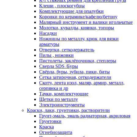
К-т стяжных ремней для крепления груза
Клещи , плоскогубцы
Комплектующие для опалубки
Коронки по керамике/кафелю/бетону
Малярный инструмент и валики игольчатые
Молотки, кувалды, киянки, топоры
Насадки
Ножницы по металлу, крюк для вязки
арматуры
Отвертки, сеткодержатель
Пилы , ножовки
Пистолеты, заклёпочники, степлеры
Сверла SDS /Буры
Свёрла, буры, зубила, пики, биты
Сетка затирочная, сеткодержатели
Скотч, лента изол, маляр, армир, металл,
серпянка и др
Тачки, комплектующие
Щетки по металлу
Электроинструменты
Краски, лаки, грунтовки, растворители
Грунт-эмаль, эмаль радиаторная, акриловая
Грунтовки
Краска
Огнебиозащита