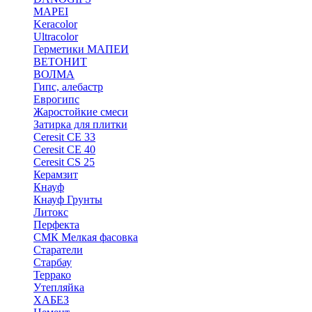
MAPEI
Keracolor
Ultracolor
Герметики МАПЕИ
ВЕТОНИТ
ВОЛМА
Гипс, алебастр
Еврогипс
Жаростойкие смеси
Затирка для плитки
Ceresit CE 33
Ceresit CE 40
Ceresit CS 25
Керамзит
Кнауф
Кнауф Грунты
Литокс
Перфекта
СМК Мелкая фасовка
Старатели
Старбау
Террако
Утепляйка
ХАБЕЗ