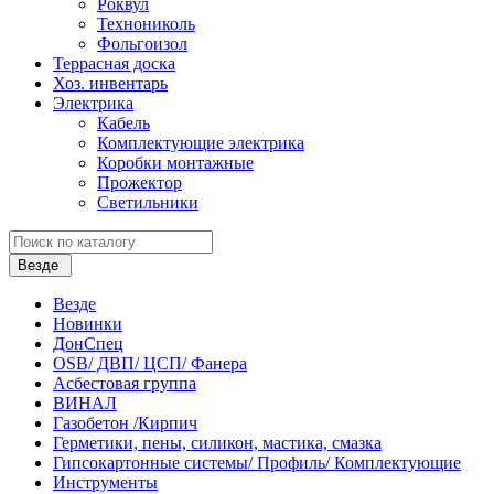
Роквул
Технониколь
Фольгоизол
Террасная доска
Хоз. инвентарь
Электрика
Кабель
Комплектующие электрика
Коробки монтажные
Прожектор
Светильники
Везде
Везде
Новинки
ДонСпец
OSB/ ДВП/ ЦСП/ Фанера
Асбестовая группа
ВИНАЛ
Газобетон /Кирпич
Герметики, пены, силикон, мастика, смазка
Гипсокартонные системы/ Профиль/ Комплектующие
Инструменты