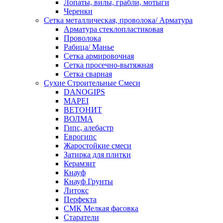
Лопаты, вилы, грабли, мотыги
Черенки
Сетка металлическая, проволока/ Арматура
Арматура стеклопластиковая
Проволока
Рабица/ Манье
Сетка армировочная
Сетка просечно-вытяжная
Сетка сварная
Сухие Строительные Смеси
DANOGIPS
MAPEI
ВЕТОНИТ
ВОЛМА
Гипс, алебастр
Еврогипс
Жаростойкие смеси
Затирка для плитки
Керамзит
Кнауф
Кнауф Грунты
Литокс
Перфекта
СМК Мелкая фасовка
Старатели