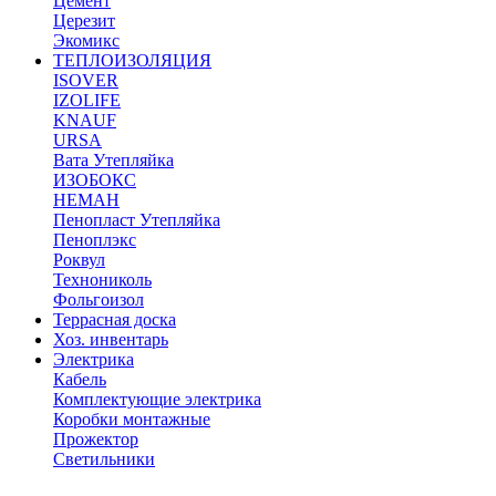
Цемент
Церезит
Экомикс
ТЕПЛОИЗОЛЯЦИЯ
ISOVER
IZOLIFE
KNAUF
URSA
Вата Утепляйка
ИЗОБОКС
НЕМАН
Пенопласт Утепляйка
Пеноплэкс
Роквул
Технониколь
Фольгоизол
Террасная доска
Хоз. инвентарь
Электрика
Кабель
Комплектующие электрика
Коробки монтажные
Прожектор
Светильники