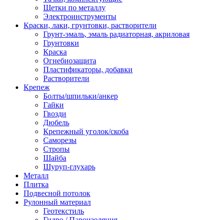
Щетки по металлу
Электроинструменты
Краски, лаки, грунтовки, растворители
Грунт-эмаль, эмаль радиаторная, акриловая
Грунтовки
Краска
Огнебиозащита
Пластификаторы, добавки
Растворители
Крепеж
Болты/шпильки/анкер
Гайки
Гвозди
Дюбель
Крепежный уголок/скоба
Саморезы
Стропы
Шайба
Шуруп-глухарь
Металл
Плитка
Подвесной потолок
Рулонный материал
Геотекстиль
Гидро / Пароизоляция