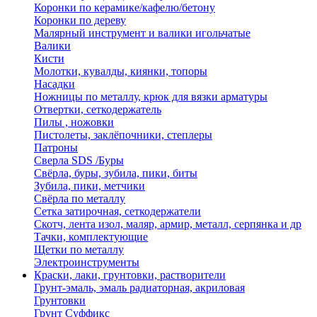
Коронки по керамике/кафелю/бетону
Коронки по дереву
Малярный инструмент и валики игольчатые
Валики
Кисти
Молотки, кувалды, киянки, топоры
Насадки
Ножницы по металлу, крюк для вязки арматуры
Отвертки, сеткодержатель
Пилы , ножовки
Пистолеты, заклёпочники, степлеры
Патроны
Сверла SDS /Буры
Свёрла, буры, зубила, пики, биты
Зубила, пики, метчики
Свёрла по металлу
Сетка затирочная, сеткодержатели
Скотч, лента изол, маляр, армир, металл, серпянка и др
Тачки, комплектующие
Щетки по металлу
Электроинструменты
Краски, лаки, грунтовки, растворители
Грунт-эмаль, эмаль радиаторная, акриловая
Грунтовки
Грунт Суффикс