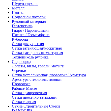
Шуруп-глухарь
Металл
Плитка
Подвесной потолок
Рулонный материал
Геотекстиль
Гидро / Пароизоляция
Пленка / Геомембрана
Рубероид
Сетка для укрытия
Сетка затеняющая/москитная
Сетка фасадная / штукатурная
Технониколь рулонка
Сад-огород
Лопаты, вилы, грабли, мотыги
Черенки
Сетка металлическая, проволока/ Арматура
Арматура стеклопластиковая
Проволока
Рабица/ Манье
Сетка армировочная
Сетка просечно-вытяжная
Сетка сварная
Сухие Строительные Смеси
DANOGIPS