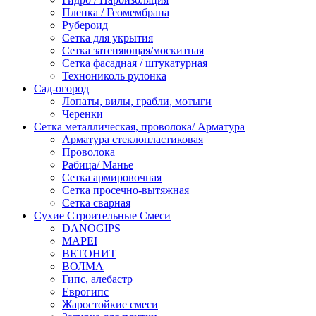
Пленка / Геомембрана
Рубероид
Сетка для укрытия
Сетка затеняющая/москитная
Сетка фасадная / штукатурная
Технониколь рулонка
Сад-огород
Лопаты, вилы, грабли, мотыги
Черенки
Сетка металлическая, проволока/ Арматура
Арматура стеклопластиковая
Проволока
Рабица/ Манье
Сетка армировочная
Сетка просечно-вытяжная
Сетка сварная
Сухие Строительные Смеси
DANOGIPS
MAPEI
ВЕТОНИТ
ВОЛМА
Гипс, алебастр
Еврогипс
Жаростойкие смеси