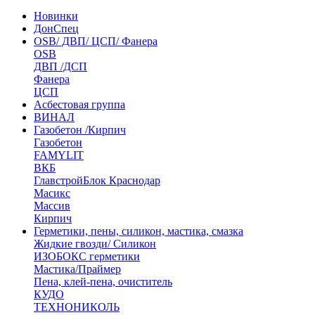
Новинки
ДонСпец
OSB/ ДВП/ ЦСП/ Фанера
OSB
ДВП /ДСП
Фанера
ЦСП
Асбестовая группа
ВИНАЛ
Газобетон /Кирпич
Газобетон
FAMYLIT
ВКБ
ГлавстройБлок Краснодар
Масикс
Массив
Кирпич
Герметики, пены, силикон, мастика, смазка
Жидкие гвозди/ Силикон
ИЗОБОКС герметики
Мастика/Праймер
Пена, клей-пена, очиститель
КУДО
ТЕХНОНИКОЛЬ