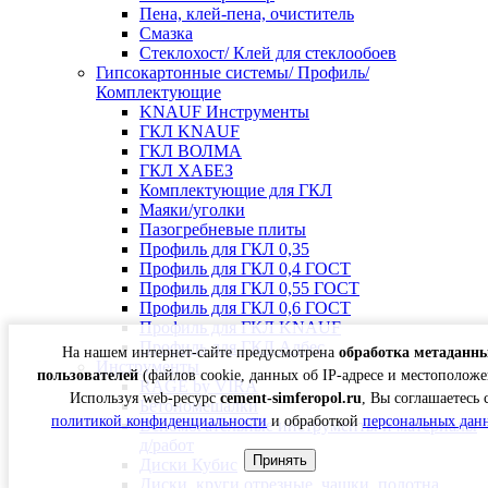
Пена, клей-пена, очиститель
Смазка
Стеклохост/ Клей для стеклообоев
Гипсокартонные системы/ Профиль/
Комплектующие
KNAUF Инструменты
ГКЛ KNAUF
ГКЛ ВОЛМА
ГКЛ ХАБЕЗ
Комплектующие для ГКЛ
Маяки/уголки
Пазогребневые плиты
Профиль для ГКЛ 0,35
Профиль для ГКЛ 0,4 ГОСТ
Профиль для ГКЛ 0,55 ГОСТ
Профиль для ГКЛ 0,6 ГОСТ
Профиль для ГКЛ KNAUF
Профиль для ГКЛ Албес
На нашем интернет-сайте предусмотрена
обработка метаданн
Инструменты
пользователей
(файлов cookie, данных об IP-адресе и местоположе
RAGE by VIRA
Используя web-ресурс
cement-simferopol.ru
, Вы соглашаетесь 
Бетономешалки
политикой конфиденциальности
и обработкой
персональных дан
Вспомогательные инструменты и материалы
д/работ
Принять
Диски Кубис
Диски, круги отрезные, чашки, полотна