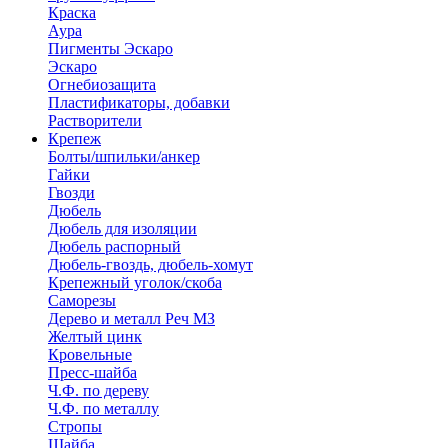
Краска
Аура
Пигменты Эскаро
Эскаро
Огнебиозащита
Пластификаторы, добавки
Растворители
Крепеж
Болты/шпильки/анкер
Гайки
Гвозди
Дюбель
Дюбель для изоляции
Дюбель распорный
Дюбель-гвоздь, дюбель-хомут
Крепежный уголок/скоба
Саморезы
Дерево и металл Реч МЗ
Желтый цинк
Кровельные
Пресс-шайба
Ч.Ф. по дереву
Ч.Ф. по металлу
Стропы
Шайба