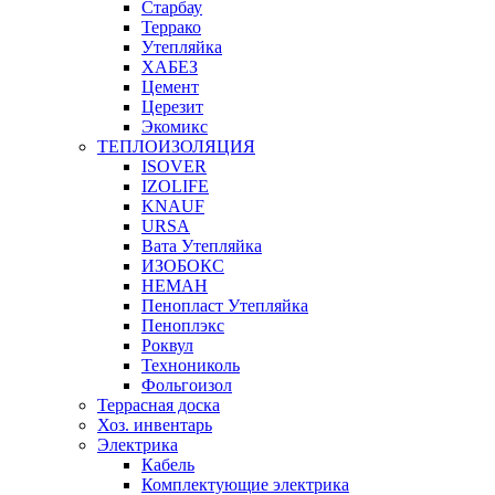
Старбау
Террако
Утепляйка
ХАБЕЗ
Цемент
Церезит
Экомикс
ТЕПЛОИЗОЛЯЦИЯ
ISOVER
IZOLIFE
KNAUF
URSA
Вата Утепляйка
ИЗОБОКС
НЕМАН
Пенопласт Утепляйка
Пеноплэкс
Роквул
Технониколь
Фольгоизол
Террасная доска
Хоз. инвентарь
Электрика
Кабель
Комплектующие электрика