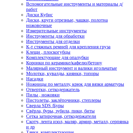
Вспомогательные инструменты и материалы д/
работ
Диски Кубис
Диски, круги отрезные, чашки, полотна
ножовочные
Измерительные инструменты
Инструменты для обработки
Инструменты для отделки
К-т стяжных ремней для крепления груза
Клещи , плоскогубцы
Комплектующие для опалубки
Коронки по керамике/кафелю/бетону
Малярный инструмент и валики игольчатые
Молотки, кувалды, киянки, топоры
Насадки
Ножницы по металлу, крюк для вязки арматуры
Отвертки, сеткодержатель
Пилы , ножовки
Пистолеты, заклёпочники, степлеры
Сверла SDS /Буры
Свёрла, буры, зубила, пики, биты
Сетка затирочная, сеткодержатели
Скотч, лента изол, маляр, армир, металл, серпянка
и др
Тачки, комплектующие