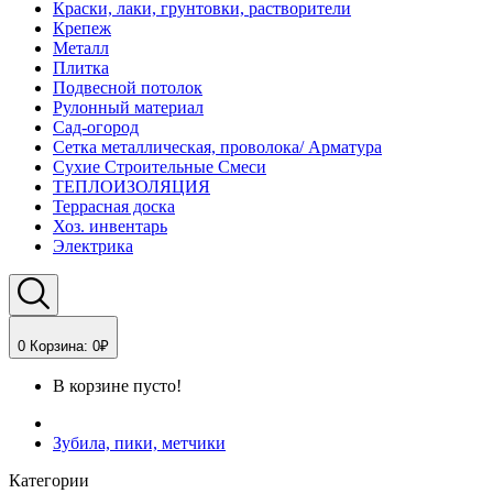
Краски, лаки, грунтовки, растворители
Крепеж
Металл
Плитка
Подвесной потолок
Рулонный материал
Сад-огород
Сетка металлическая, проволока/ Арматура
Сухие Строительные Смеси
ТЕПЛОИЗОЛЯЦИЯ
Террасная доска
Хоз. инвентарь
Электрика
0
Корзина:
0₽
В корзине пусто!
Зубила, пики, метчики
Категории