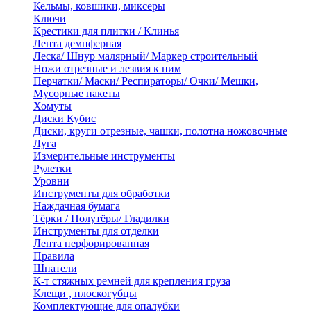
Кельмы, ковшики, миксеры
Ключи
Крестики для плитки / Клинья
Лента демпферная
Леска/ Шнур малярный/ Маркер строительный
Ножи отрезные и лезвия к ним
Перчатки/ Маски/ Респираторы/ Очки/ Мешки,
Мусорные пакеты
Хомуты
Диски Кубис
Диски, круги отрезные, чашки, полотна ножовочные
Луга
Измерительные инструменты
Рулетки
Уровни
Инструменты для обработки
Наждачная бумага
Тёрки / Полутёры/ Гладилки
Инструменты для отделки
Лента перфорированная
Правила
Шпатели
К-т стяжных ремней для крепления груза
Клещи , плоскогубцы
Комплектующие для опалубки