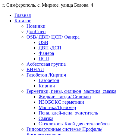
г. Симферополь, с. Мирное, улица Белова, 4
Главная
Каталог
Новинки
ДонСпец
OSB/ ДВП/ ЦСП/ Фанера
OSB
ДВП /ДСП
Фанера
ЦСП
Асбестовая группа
ВИНАЛ
Газобетон /Кирпич
Газобетон
Кирпич
Герметики, пены, силикон, мастика, смазка
Жидкие гвозди/ Силикон
ИЗОБОКС герметики
Мастика/Праймер
Пена, клей-пена, очиститель
Смазка
Стеклохост/ Клей для стеклообоев
Гипсокартонные системы/ Профиль/
Комплектующие