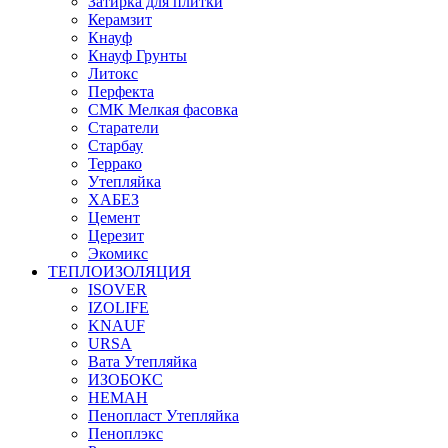
Затирка для плитки
Керамзит
Кнауф
Кнауф Грунты
Литокс
Перфекта
СМК Мелкая фасовка
Старатели
Старбау
Террако
Утепляйка
ХАБЕЗ
Цемент
Церезит
Экомикс
ТЕПЛОИЗОЛЯЦИЯ
ISOVER
IZOLIFE
KNAUF
URSA
Вата Утепляйка
ИЗОБОКС
НЕМАН
Пенопласт Утепляйка
Пеноплэкс