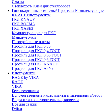
Смазка
Стеклохост/ Клей для стеклообоев
Гипсокартонные системы/ Профиль/ Комплектующие
KNAUF Инструменты
ГКЛ KNAUF
ГКЛ ВОЛМА
ГКЛ ХАБЕЗ
Комплектующие для ГКЛ
Маяки/уголки
Пазогребневые плиты
Профиль для ГКЛ 0,35
Профиль для ГКЛ 0,4 ГОСТ
Профиль для ГКЛ 0,55 ГОСТ
Профиль для ГКЛ 0,6 ГОСТ
Профиль для ГКЛ KNAUF
Профиль для ГКЛ Албес
Инструменты
RAGE by VIRA
RAGE
VIRA
Бетономешалки
Вспомогательные инструменты и материалы д/работ
Вёдра и тазики строительные, кюветки
Все для сварки
Губки