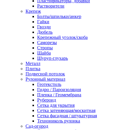
Пластификаторы, добавки
Растворители
Крепеж
Болты/шпильки/анкер
Гайки
Гвозди
Дюбель
Крепежный уголок/скоба
Саморезы
Стропы
Шайба
Шуруп-глухарь
Металл
Плитка
Подвесной потолок
Рулонный материал
Геотекстиль
Гидро / Пароизоляция
Пленка / Геомембрана
Рубероид
Сетка для укрытия
Сетка затеняющая/москитная
Сетка фасадная / штукатурная
Технониколь рулонка
Сад-огород