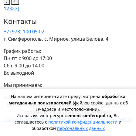
1
2
3
>
>|
Контакты
+7 (978) 100 05 02
г. Симферополь, с. Мирное, улица Белова, 4
График работы:
Пн-пт с 9:00 до 17:00
Сб с 9:00 до 14:00
Вс выходной
Мы принимаем:
На нашем интернет-сайте предусмотрена
обработка
метаданных пользователей
(файлов cookie, данных об
Все авторские права, включая смежные авторские,
IP-адресе и местоположении).
сохраняются за правообладателями
Используя web-ресурс
cement-simferopol.ru
, Вы
Создание сайтов Симферополь
Продвижение сайтов
соглашаетесь с
политикой конфиденциальности
и
Симферополь
обработкой
персональных данных