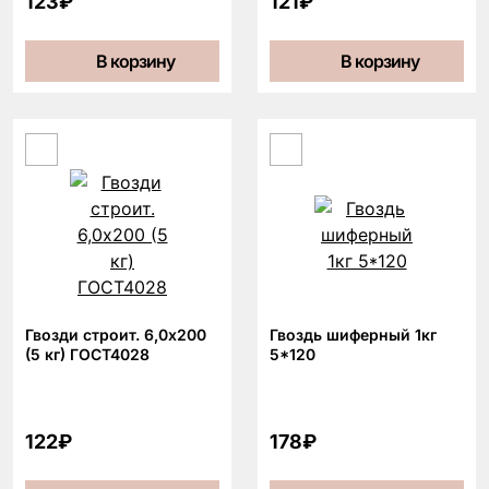
123₽
121₽
В корзину
В корзину
Гвозди строит. 6,0х200
Гвоздь шиферный 1кг
(5 кг) ГОСТ4028
5*120
122₽
178₽