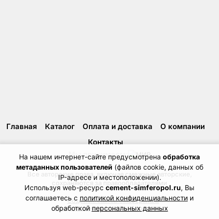
Главная
Каталог
Оплата и доставка
О компании
Контакты
Мы принимаем:
На нашем интернет-сайте предусмотрена
обработка
метаданных пользователей
(файлов cookie, данных об
Все авторские права, включая смежные авторские,
IP-адресе и местоположении).
сохраняются за правообладателями
Используя web-ресурс
cement-simferopol.ru
, Вы
соглашаетесь с
политикой конфиденциальности
и
Создание сайтов Симферополь
обработкой
персональных данных
Продвижение сайтов Симферополь