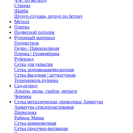
Ч.Ф. по металлу
Стропы
Шайба
Шуруп-глухарь, шуруп по бетону
Металл
Плитка
Подвесной потолок
Рулонный материал
Геотекстиль
Гидро / Пароизоляция
Пленка / Геомембрана
Рубероид
Сетка для укрытия
Сетка затеняющая/москитная
Сетка фасадная / штукатурная
Технониколь рулонка
Сад-огород
Лопаты, вилы, грабли, мотыги
Черенки
Сетка металлическая, проволока/ Арматура
Арматура стеклопластиковая
Проволока
Рабица/ Манье
Сетка армировочная
Сетка просечно-вытяжная