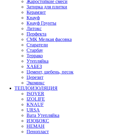
Жаростойкие смеси
Затирка для плитки
Керамзит
Кнауф
Кнауф Грунты
Литокс
Перфекта
СМК Мелкая фасовка
Старатели
Старбау
Террако
Утепляйка
ХАБЕЗ
Цемент, щебень, песок
Церезит
Экомикс
ТЕПЛОИЗОЛЯЦИЯ
ISOVER
IZOLIFE
KNAUF
URSA
Вата Утепляйка
ИЗОБОКС
НЕМАН
Пенопласт