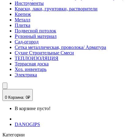
Инструменты
Краски, лаки, грунтовки, растворители
Крепеж
Металл
Плитка
Подвесной потолок
Рулонный материал
Сад-огород
Сетка металлическая, проволока/ Арматура
Сухие Строительные Смеси
ТЕПЛОИЗОЛЯЦИЯ
Террасная доска
Хоз. инвентарь
Электрика
0
Корзина:
0₽
В корзине пусто!
DANOGIPS
Категории