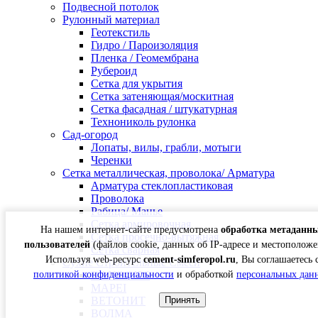
Подвесной потолок
Рулонный материал
Геотекстиль
Гидро / Пароизоляция
Пленка / Геомембрана
Рубероид
Сетка для укрытия
Сетка затеняющая/москитная
Сетка фасадная / штукатурная
Технониколь рулонка
Сад-огород
Лопаты, вилы, грабли, мотыги
Черенки
Сетка металлическая, проволока/ Арматура
Арматура стеклопластиковая
Проволока
Рабица/ Манье
Сетка армировочная
На нашем интернет-сайте предусмотрена
обработка метаданн
Сетка просечно-вытяжная
пользователей
(файлов cookie, данных об IP-адресе и местоположе
Сетка сварная
Используя web-ресурс
cement-simferopol.ru
, Вы соглашаетесь 
Сухие Строительные Смеси
DANOGIPS
политикой конфиденциальности
и обработкой
персональных дан
MAPEI
ВЕТОНИТ
Принять
ВОЛМА