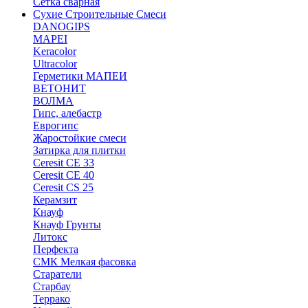
Сетка сварная
Сухие Строительные Смеси
DANOGIPS
MAPEI
Keracolor
Ultracolor
Герметики МАПЕИ
ВЕТОНИТ
ВОЛМА
Гипс, алебастр
Еврогипс
Жаростойкие смеси
Затирка для плитки
Ceresit CE 33
Ceresit CE 40
Ceresit CS 25
Керамзит
Кнауф
Кнауф Грунты
Литокс
Перфекта
СМК Мелкая фасовка
Старатели
Старбау
Террако