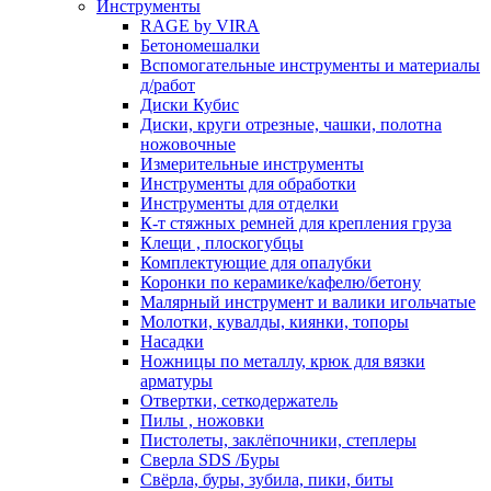
Инструменты
RAGE by VIRA
Бетономешалки
Вспомогательные инструменты и материалы
д/работ
Диски Кубис
Диски, круги отрезные, чашки, полотна
ножовочные
Измерительные инструменты
Инструменты для обработки
Инструменты для отделки
К-т стяжных ремней для крепления груза
Клещи , плоскогубцы
Комплектующие для опалубки
Коронки по керамике/кафелю/бетону
Малярный инструмент и валики игольчатые
Молотки, кувалды, киянки, топоры
Насадки
Ножницы по металлу, крюк для вязки
арматуры
Отвертки, сеткодержатель
Пилы , ножовки
Пистолеты, заклёпочники, степлеры
Сверла SDS /Буры
Свёрла, буры, зубила, пики, биты