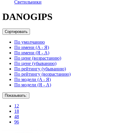
Светильники
DANOGIPS
Сортировать
По умолчанию
По имени (A - Я)
По имени (Я - A)
По цене (возрастанию)
По цене (убыванию)
По рейтингу (убыванию)
По рейтингу (возрастанию)
По модели (A - Я)
По модели (Я - A)
Показывать:
12
18
48
96