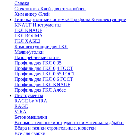
Смазка
Стеклохост/ Клей для стеклообоев
Хим анкер /Клей
Гипсокартонные системы/ Профиль/ Комплектующие
KNAUF Инструменты
ГКЛ KNAUF
ГКЛ ВОЛМА
ГКЛ ХАБЕЗ
Комплектующие для ГКЛ
Маяки/уголки
Пазогребневые плиты
Профиль для ГКЛ 0,35
Профиль для ГКЛ 0,4 ГОСТ
Профиль для ГКЛ 0,55 ГОСТ
Профиль для ГКЛ 0,6 ГОСТ
Профиль для ГКЛ KNAUF
Профиль для ГКЛ Албес
Инструменты
RAGE by VIRA
RAGE
VIRA
Бетономешалки
Вспомогательные инструменты и материалы д/работ
Вёдра и тазики строительные, кюветки
Все для сварки