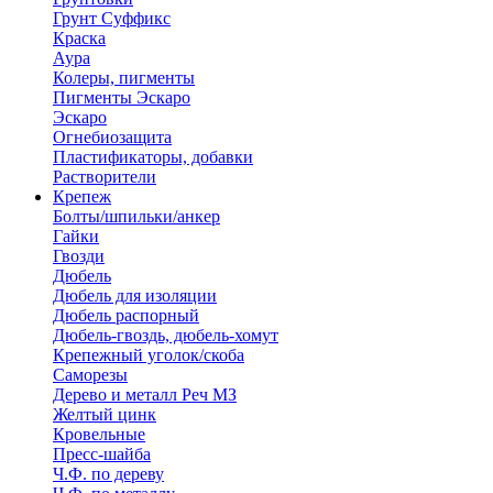
Грунт Суффикс
Краска
Аура
Колеры, пигменты
Пигменты Эскаро
Эскаро
Огнебиозащита
Пластификаторы, добавки
Растворители
Крепеж
Болты/шпильки/анкер
Гайки
Гвозди
Дюбель
Дюбель для изоляции
Дюбель распорный
Дюбель-гвоздь, дюбель-хомут
Крепежный уголок/скоба
Саморезы
Дерево и металл Реч МЗ
Желтый цинк
Кровельные
Пресс-шайба
Ч.Ф. по дереву