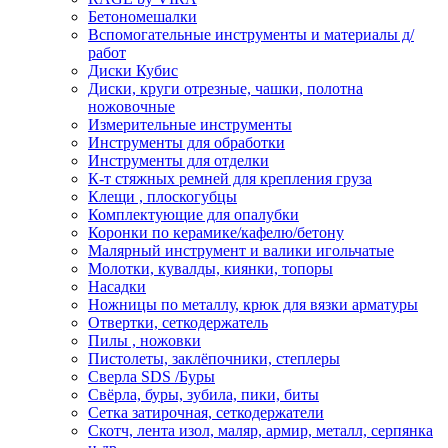
Бетономешалки
Вспомогательные инструменты и материалы д/
работ
Диски Кубис
Диски, круги отрезные, чашки, полотна
ножовочные
Измерительные инструменты
Инструменты для обработки
Инструменты для отделки
К-т стяжных ремней для крепления груза
Клещи , плоскогубцы
Комплектующие для опалубки
Коронки по керамике/кафелю/бетону
Малярный инструмент и валики игольчатые
Молотки, кувалды, киянки, топоры
Насадки
Ножницы по металлу, крюк для вязки арматуры
Отвертки, сеткодержатель
Пилы , ножовки
Пистолеты, заклёпочники, степлеры
Сверла SDS /Буры
Свёрла, буры, зубила, пики, биты
Сетка затирочная, сеткодержатели
Скотч, лента изол, маляр, армир, металл, серпянка