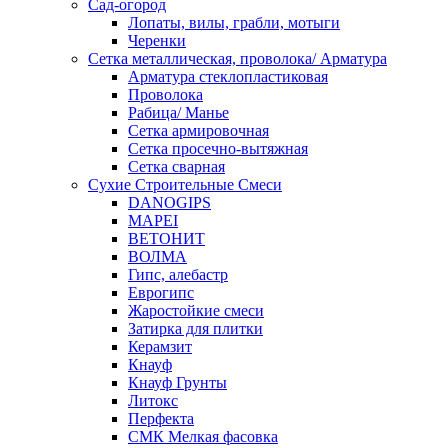
Сад-огород
Лопаты, вилы, грабли, мотыги
Черенки
Сетка металлическая, проволока/ Арматура
Арматура стеклопластиковая
Проволока
Рабица/ Манье
Сетка армировочная
Сетка просечно-вытяжная
Сетка сварная
Сухие Строительные Смеси
DANOGIPS
MAPEI
ВЕТОНИТ
ВОЛМА
Гипс, алебастр
Еврогипс
Жаростойкие смеси
Затирка для плитки
Керамзит
Кнауф
Кнауф Грунты
Литокс
Перфекта
СМК Мелкая фасовка