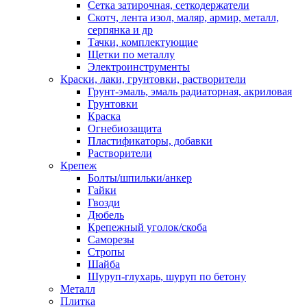
Сетка затирочная, сеткодержатели
Скотч, лента изол, маляр, армир, металл,
серпянка и др
Тачки, комплектующие
Щетки по металлу
Электроинструменты
Краски, лаки, грунтовки, растворители
Грунт-эмаль, эмаль радиаторная, акриловая
Грунтовки
Краска
Огнебиозащита
Пластификаторы, добавки
Растворители
Крепеж
Болты/шпильки/анкер
Гайки
Гвозди
Дюбель
Крепежный уголок/скоба
Саморезы
Стропы
Шайба
Шуруп-глухарь, шуруп по бетону
Металл
Плитка