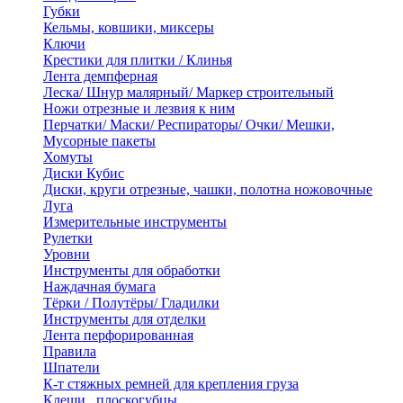
Губки
Кельмы, ковшики, миксеры
Ключи
Крестики для плитки / Клинья
Лента демпферная
Леска/ Шнур малярный/ Маркер строительный
Ножи отрезные и лезвия к ним
Перчатки/ Маски/ Респираторы/ Очки/ Мешки,
Мусорные пакеты
Хомуты
Диски Кубис
Диски, круги отрезные, чашки, полотна ножовочные
Луга
Измерительные инструменты
Рулетки
Уровни
Инструменты для обработки
Наждачная бумага
Тёрки / Полутёры/ Гладилки
Инструменты для отделки
Лента перфорированная
Правила
Шпатели
К-т стяжных ремней для крепления груза
Клещи , плоскогубцы