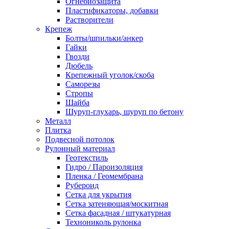
Огнебиозащита
Пластификаторы, добавки
Растворители
Крепеж
Болты/шпильки/анкер
Гайки
Гвозди
Дюбель
Крепежный уголок/скоба
Саморезы
Стропы
Шайба
Шуруп-глухарь, шуруп по бетону
Металл
Плитка
Подвесной потолок
Рулонный материал
Геотекстиль
Гидро / Пароизоляция
Пленка / Геомембрана
Рубероид
Сетка для укрытия
Сетка затеняющая/москитная
Сетка фасадная / штукатурная
Технониколь рулонка