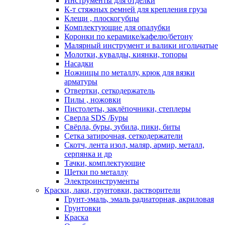
Инструменты для отделки
К-т стяжных ремней для крепления груза
Клещи , плоскогубцы
Комплектующие для опалубки
Коронки по керамике/кафелю/бетону
Малярный инструмент и валики игольчатые
Молотки, кувалды, киянки, топоры
Насадки
Ножницы по металлу, крюк для вязки
арматуры
Отвертки, сеткодержатель
Пилы , ножовки
Пистолеты, заклёпочники, степлеры
Сверла SDS /Буры
Свёрла, буры, зубила, пики, биты
Сетка затирочная, сеткодержатели
Скотч, лента изол, маляр, армир, металл,
серпянка и др
Тачки, комплектующие
Щетки по металлу
Электроинструменты
Краски, лаки, грунтовки, растворители
Грунт-эмаль, эмаль радиаторная, акриловая
Грунтовки
Краска