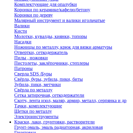
Комплектующие для опалубки
Коронки по керамике/кафелю/бетону
Коронки по дереву
Малярный инструмент и валики игольчатые
Валики
Кисти
Молотки, кувалды, киянки, топоры
Насадки
Ножницы по металлу, крюк для вязки арматуры
Отвертки, сеткодержатель
Пилы , ножовки
Пистолеты, заклёпочники, степлеры
Патроны
Сверла SDS /Буры
Свёрла, буры, зубила, пики, биты
Зубила, пики, метчики
Свёрла по металлу
Сетка затирочная, сеткодержатели
Скотч, лента изол, маляр, армир, металл, серпянка и др
Тачки, комплектующие
Щетки по металлу
Электроинструменты
Краски, лаки, грунтовки, растворители
Грунт-эмаль, эмаль радиаторная, акриловая
Грунтовки