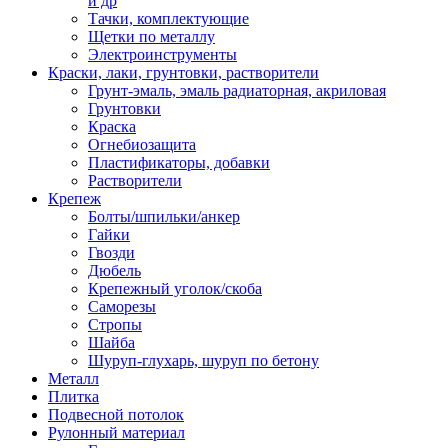
и др
Тачки, комплектующие
Щетки по металлу
Электроинструменты
Краски, лаки, грунтовки, растворители
Грунт-эмаль, эмаль радиаторная, акриловая
Грунтовки
Краска
Огнебиозащита
Пластификаторы, добавки
Растворители
Крепеж
Болты/шпильки/анкер
Гайки
Гвозди
Дюбель
Крепежный уголок/скоба
Саморезы
Стропы
Шайба
Шуруп-глухарь, шуруп по бетону
Металл
Плитка
Подвесной потолок
Рулонный материал