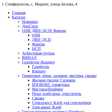
г. Симферополь, с. Мирное, улица Белова, 4
Главная
Каталог
Новинки
ДонСпец
OSB/ ДВП/ ЦСП/ Фанера
OSB
ДВП /ДСП
Фанера
ЦСП
Асбестовая группа
ВИНАЛ
Газобетон /Кирпич
Газобетон
Кирпич
Герметики, пены, силикон, мастика, смазка
Жидкие гвозди/ Силикон
ИЗОБОКС герметики
Мастика/Праймер
Пена, клей-пена, очиститель
Смазка
Стеклохост/ Клей для стеклообоев
Хим анкер /Клей
Гипсокартонные системы/ Профиль/