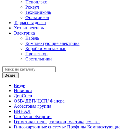
Пеноплэкс
Роквул
Технониколь
Фольгоизол
Террасная доска
Хоз. инвентарь
Электрика
Кабель
Комплектующие электрика
Коробки монтажные
Прожектор
Светильники
Везде
Везде
Новинки
ДонСпец
OSB/ ДВП/ ЦСП/ Фанера
Асбестовая группа
ВИНАЛ
Газобетон /Кирпич
Герметики, пены, силикон, мастика, смазка
Гипсокартонные системы/ Профиль/ Комплектующие