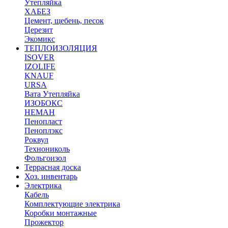
Утепляйка
ХАБЕЗ
Цемент, щебень, песок
Церезит
Экомикс
ТЕПЛОИЗОЛЯЦИЯ
ISOVER
IZOLIFE
KNAUF
URSA
Вата Утепляйка
ИЗОБОКС
НЕМАН
Пенопласт
Пеноплэкс
Роквул
Технониколь
Фольгоизол
Террасная доска
Хоз. инвентарь
Электрика
Кабель
Комплектующие электрика
Коробки монтажные
Прожектор