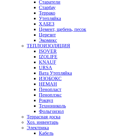
Старатели
Старбау
Террако
Утепляйка
ХАБЕЗ
Цемент, щебень, песок
Церезит
Экомикс
ТЕПЛОИЗОЛЯЦИЯ
ISOVER
IZOLIFE
KNAUF
URSA
Вата Утепляйка
ИЗОБОКС
НЕМАН
Пенопласт
Пеноплэкс
Роквул
Технониколь
Фольгоизол
Террасная доска
Хоз. инвентарь
Электрика
Кабель