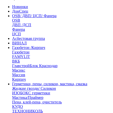
Новинки
ДонСпец
OSB/ ДВП/ ЦСП/ Фанера
OSB
ДВП /ДСП
Фанера
ЦСП
Асбестовая группа
ВИНАЛ
Газобетон /Кирпич
Газобетон
FAMYLIT
ВКБ
ГлавстройБлок Краснодар
Масикс
Массив
Кирпич
Герметики, пены, силикон, мастика, смазка
Жидкие гвозди/ Силикон
ИЗОБОКС герметики
Мастика/Праймер
Пена, клей-пена, очиститель
КУДО
ТЕХНОНИКОЛЬ