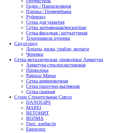
Геотекстиль
Гидро / Пароизоляция
Пленка / Геомембрана
Рубероид
Сетка для укрытия
Сетка затеняющая/москитная
Сетка фасадная / штукатурная
Технониколь рулонка
Сад-огород
Лопаты, вилы, грабли, мотыги
Черенки
Сетка металлическая, проволока/ Арматура
Арматура стеклопластиковая
Проволока
Рабица/ Манье
Сетка армировочная
Сетка просечно-вытяжная
Сетка сварная
Сухие Строительные Смеси
DANOGIPS
MAPEI
ВЕТОНИТ
ВОЛМА
Гипс, алебастр
Еврогипс