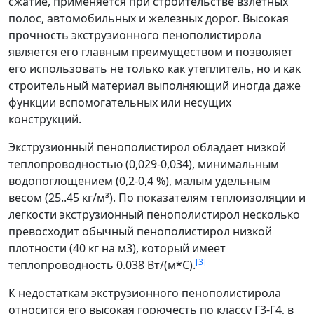
сжатие, применяется при строительстве взлётных
полос, автомобильных и железных дорог. Высокая
прочность экструзионного пенополистирола
является его главным преимуществом и позволяет
его использовать не только как утеплитель, но и как
строительный материал выполняющий иногда даже
функции вспомогательных или несущих
конструкций.
Экструзионный пенополистирол обладает низкой
теплопроводностью (0,029-0,034), минимальным
водопоглощением (0,2-0,4 %), малым удельным
весом (25..45 кг/м³). По показателям теплоизоляции и
легкости экструзионный пенополистирол несколько
превосходит обычный пенополистирол низкой
плотности (40 кг на м3), который имеет
[3]
теплопроводность 0.038 Вт/(м*С).
К недостаткам экструзионного пенополистирола
относится его высокая горючесть по классу Г3-Г4, в