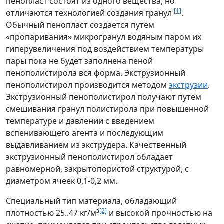
пенопласт состоят из одного вещества, но
[1]
отличаются технологией создания гранул
.
Обычный пенопласт создается путём
«пропаривания» микрогранул водяным паром их
гиперувеличения под воздействием температуры
пары пока не будет заполнена пеной
пенополистирола вся форма. Экструзионный
пенополистирол производится методом
экструзии
.
Экструзионный пенополистирол получают путём
смешивания гранул полистирола при повышенной
температуре и давлении с введением
вспенивающего агента и последующим
выдавливанием из экструдера. Качественный
экструзионный пенополистирол обладает
равномерной, закрытопористой структурой, с
диаметром ячеек 0,1-0,2 мм.
Специальный тип материала, обладающий
[2]
плотностью 25..47 кг/м³
и высокой прочностью на