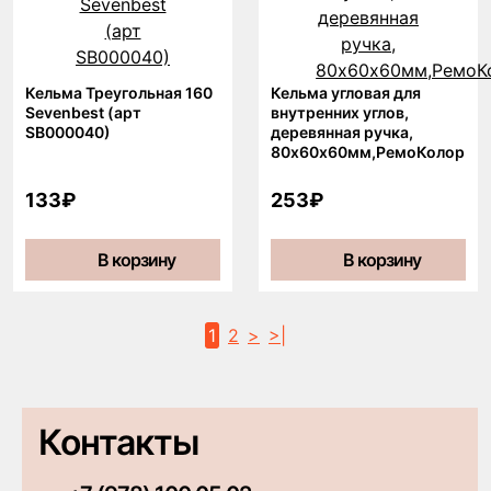
Кельма Треугольная 160
Кельма угловая для
Sevenbest (арт
внутренних углов,
SB000040)
деревянная ручка,
80х60х60мм,РемоКолор
133₽
253₽
В корзину
В корзину
1
2
>
>|
Контакты