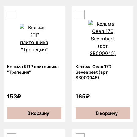
Кельма КПР плиточника
Кельма Овал 170
"Трапеция"
Sevenbest (арт
SB000045)
153₽
165₽
В корзину
В корзину