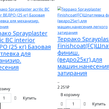
ако Sprayplaster
Террако Sprayplas
lic BC interior
Finishcoat(FC)Шп
РО (25 кг) Базовая
финиш.
тлевка для
(ведро25кг),для
анизир.
машин.нанесения
есения
затирания
..
2 251₽
рзину
В корзину
Купить
Купить