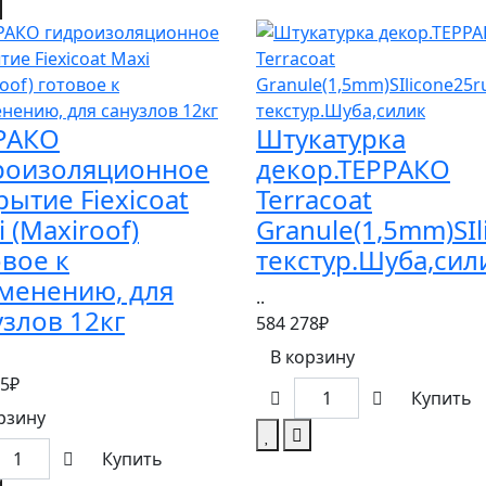
РАКО
Штукатурка
роизоляционное
декор.ТЕРРАКО
рытие Fiexicoat
Terracoat
 (Maxiroof)
Granule(1,5mm)SIl
овое к
текстур.Шуба,сил
менению, для
..
узлов 12кг
584 278₽
В корзину
95₽
Купить
рзину
Купить