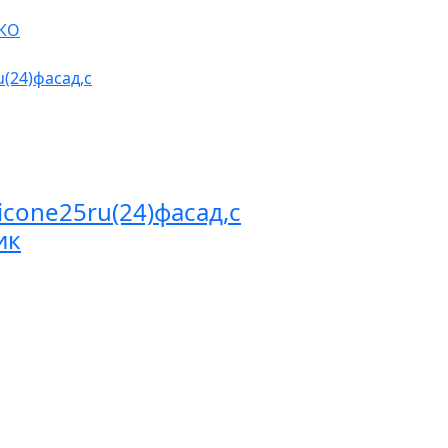
icone25ru(24)фасад,с
ик