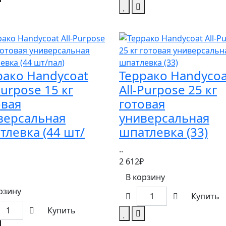
рако Handycoat
Террако Handycoa
Purpose 15 кг
All-Purpose 25 кг
овая
готовая
версальная
универсальная
тлевка (44 шт/
шпатлевка (33)
..
2 612₽
В корзину
рзину
Купить
Купить