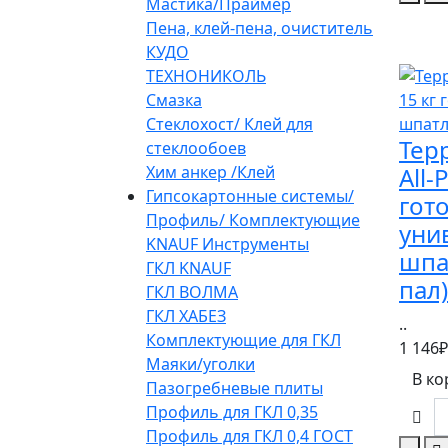
Мастика/Праймер
Пена, клей-пена, очиститель
КУДО
ТЕХНОНИКОЛЬ
Смазка
Стеклохост/ Клей для
Тер
стеклообоев
Хим анкер /Клей
All-
Гипсокартонные системы/
гот
Профиль/ Комплектующие
уни
KNAUF Инструменты
шпа
ГКЛ KNAUF
пал)
ГКЛ ВОЛМА
ГКЛ ХАБЕЗ
..
Комплектующие для ГКЛ
1 146₽
Маяки/уголки
В ко
Пазогребневые плиты
Профиль для ГКЛ 0,35
Профиль для ГКЛ 0,4 ГОСТ