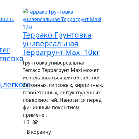
Террако Грунтовка
универсальная
ter
Террагрунт Maxi 10кг
атлевка
Грунтовка универсальная
Terraco Террагрунт Maxi может
использоваться для обработки
,легкого
бетонных, гипсовых, кирпичных,
газобетонных, оштукатуренных
поверхностей. Наносится перед
финишным покрытием,
примене..
1 318₽
В корзину