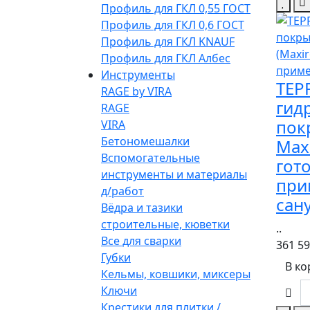
Профиль для ГКЛ 0,55 ГОСТ
Профиль для ГКЛ 0,6 ГОСТ
Профиль для ГКЛ KNAUF
Профиль для ГКЛ Албес
Инструменты
ТЕР
RAGE by VIRA
гид
RAGE
пок
VIRA
Бетономешалки
Maxi
Вспомогательные
гот
инструменты и материалы
при
д/работ
сан
Вёдра и тазики
строительные, кюветки
..
Все для сварки
361 5
Губки
В ко
Кельмы, ковшики, миксеры
Ключи
Крестики для плитки /