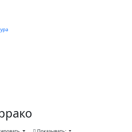
тура
ррако
тировать
Показывать: