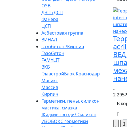
OSB
ДВП /ДСП
Фанера
ЦСП
Асбестовая группа
Терр
ВИНАЛ
acri
Газобетон /Кирпич
ВЕД
Газобетон
FAMYLIT
шпа
ВКБ
мех
ГлавстройБлок Краснодар
нан
Масикс
Массив
..
Кирпич
2 295₽
Герметики, пены, силикон,
В ко
мастика, смазка
Жидкие гвозди/ Силикон
ИЗОБОКС герметики