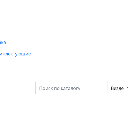
зка
омплектующие
Везде