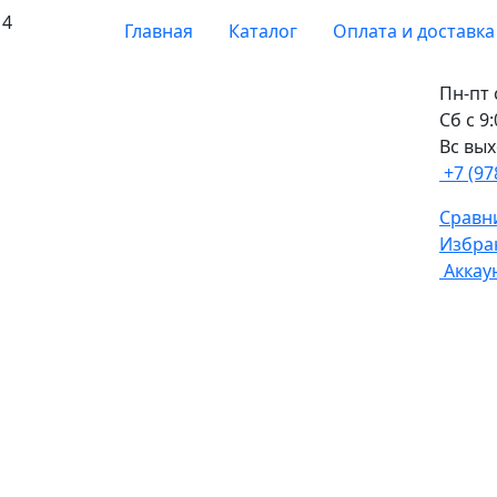
 4
Главная
Каталог
Оплата и доставка
Пн-пт 
Сб с 9
Вс вы
+7 (97
Сравни
Избра
Аккау