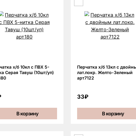
чатка х/б 10кл с ПВХ 5-
Перчатка х/б 13кл с двойн
ка Серая Тавуш (10шт/уп)
лат.покр. Желто-Зеленый
180
арт7122
₽
33₽
В корзину
В корзину