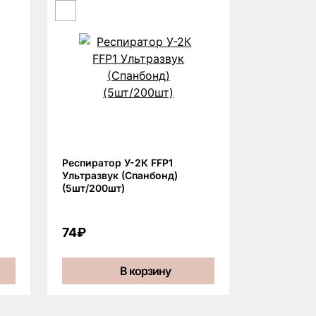
Респиратор У-2К FFP1
Ультразвук (Спанбонд)
(5шт/200шт)
74₽
В корзину