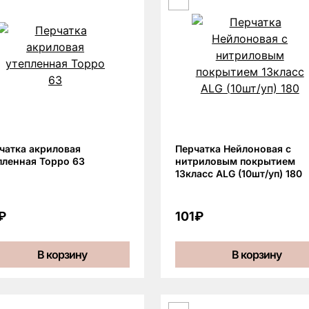
чатка акриловая
Перчатка Нейлоновая с
пленная Торро 63
нитриловым покрытием
13класс ALG (10шт/уп) 180
₽
101₽
В корзину
В корзину