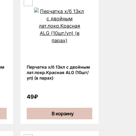
ым
Перчатка х/б 13кл с двойным
лат.покр.Красная ALG (10шт/
уп) (в парах)
49₽
В корзину