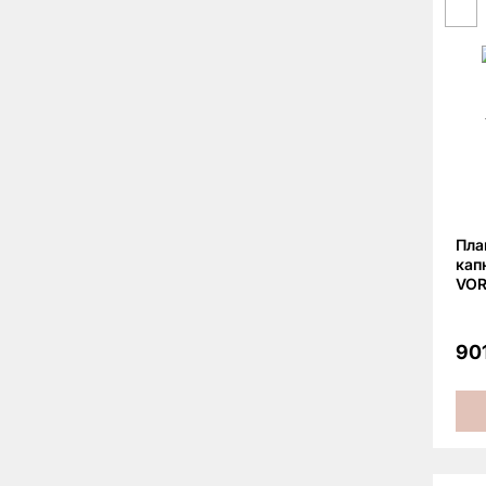
Пла
кап
VOR
90