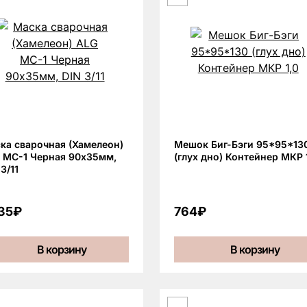
ка сварочная (Хамелеон)
Мешок Биг-Бэги 95*95*13
 МС-1 Черная 90х35мм,
(глух дно) Контейнер МКР 
3/11
035₽
764₽
В корзину
В корзину