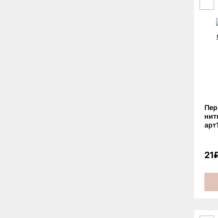
Пер
нит
арт
21