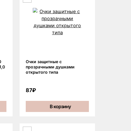
0
Очки защитные с
1,0
прозрачными душками
открытого типа
87₽
В корзину