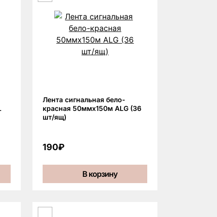
Лента сигнальная бело-
L
красная 50ммх150м ALG (36
шт/ящ)
190₽
В корзину