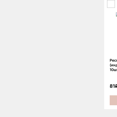
Рес
(ин
10ш
81