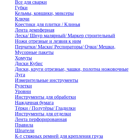
Все для сварки
Губки
Кельмы, ковшики, миксеры
Ключи
Крестики для плитки / Клинья
Лента демпферная
Леска/ Шнур малярный/ Маркер строительный
Ножи отрезные и лезвия к ним
Перчатки/ Маски/ Респираторы/ Очки/ Мешки,
Мусорные пакеты
Хомуты
Диски Кубис
Диски, круги отрезные, чашки, полотна ножовочные
Луга
Измерительные инструменты
Рулетки
Уровни
Инструменты для обработки
Наждачная бумага
Тёрки / Полутёры/ Гладилки
Инструменты для отделки
Лента перфорированная
Правила
Шпатели
К-т стяжных ремней для крепления груза