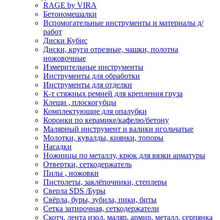
RAGE by VIRA
Бетономешалки
Вспомогательные инструменты и материалы д/
работ
Диски Кубис
Диски, круги отрезные, чашки, полотна
ножовочные
Измерительные инструменты
Инструменты для обработки
Инструменты для отделки
К-т стяжных ремней для крепления груза
Клещи , плоскогубцы
Комплектующие для опалубки
Коронки по керамике/кафелю/бетону
Малярный инструмент и валики игольчатые
Молотки, кувалды, киянки, топоры
Насадки
Ножницы по металлу, крюк для вязки арматуры
Отвертки, сеткодержатель
Пилы , ножовки
Пистолеты, заклёпочники, степлеры
Сверла SDS /Буры
Свёрла, буры, зубила, пики, биты
Сетка затирочная, сеткодержатели
Скотч, лента изол, маляр, армир, металл, серпянка