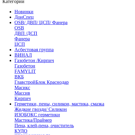
Категории
Новинки
ДонСпец
OSB/ ДВП/ ЦСП/ Фанера
OSB
ДВП /ДСП
Фанера
ЦСП
Асбестовая группа
ВИНАЛ
Газобетон /Кирпич
Газобетон
FAMYLIT
ВКБ
ГлавстройБлок Краснодар
Масикс
Массив
Кирпич
Герметики, пены, силикон, мастика, смазка
Жидкие гвозди/ Силикон
ИЗОБОКС герметики
Мастика/Праймер
Пена, клей-пена, очиститель
КУДО