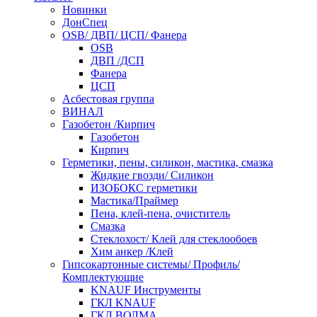
Новинки
ДонСпец
OSB/ ДВП/ ЦСП/ Фанера
OSB
ДВП /ДСП
Фанера
ЦСП
Асбестовая группа
ВИНАЛ
Газобетон /Кирпич
Газобетон
Кирпич
Герметики, пены, силикон, мастика, смазка
Жидкие гвозди/ Силикон
ИЗОБОКС герметики
Мастика/Праймер
Пена, клей-пена, очиститель
Смазка
Стеклохост/ Клей для стеклообоев
Хим анкер /Клей
Гипсокартонные системы/ Профиль/
Комплектующие
KNAUF Инструменты
ГКЛ KNAUF
ГКЛ ВОЛМА