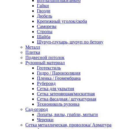
Болты/шпильки/анкер
Гайки
Гвозди
Дюбель
Крепежный уголок/скоба
Саморезы
Стропы
Шайба
Шуруп-глухарь, шуруп по бетону
Металл
Плитка
Подвесной потолок
Рулонный материал
Геотекстиль
Гидро / Пароизоляция
Пленка / Геомембрана
Рубероид
Сетка для укрытия
Сетка затеняющая/москитная
Сетка фасадная / штукатурная
Технониколь рулонка
Сад-огород
Лопаты, вилы, грабли, мотыги
Черенки
Сетка металлическая, проволока/ Арматура