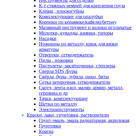
Инструменты для отделки
К-т стяжных ремней для крепления груза
Клещи , плоскогубцы
Комплектующие для опалубки
Коронки по керамике/кафелю/бетону
Малярный инструмент и валики игольчатые
Молотки, кувалды, киянки, топоры
Насадки
Ножницы по металлу, крюк для вязки
арматуры
Отвертки, сеткодержатель
Пилы , ножовки
Пистолеты, заклёпочники, степлеры
Сверла SDS /Буры
Свёрла, буры, зубила, пики, биты
Сетка затирочная, сеткодержатели
Скотч, лента изол, маляр, армир, металл,
серпянка и др
Тачки, комплектующие
Щетки по металлу
Электроинструменты
Краски, лаки, грунтовки, растворители
Грунт-эмаль, эмаль радиаторная, акриловая
Грунтовки
Краска