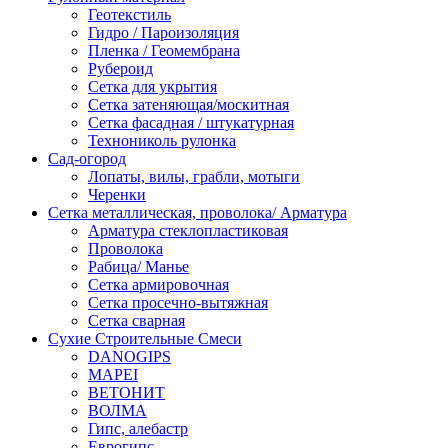
Геотекстиль
Гидро / Пароизоляция
Пленка / Геомембрана
Рубероид
Сетка для укрытия
Сетка затеняющая/москитная
Сетка фасадная / штукатурная
Технониколь рулонка
Сад-огород
Лопаты, вилы, грабли, мотыги
Черенки
Сетка металлическая, проволока/ Арматура
Арматура стеклопластиковая
Проволока
Рабица/ Манье
Сетка армировочная
Сетка просечно-вытяжная
Сетка сварная
Сухие Строительные Смеси
DANOGIPS
MAPEI
ВЕТОНИТ
ВОЛМА
Гипс, алебастр
Еврогипс