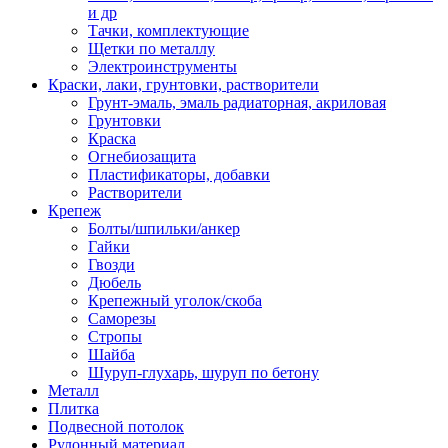
и др
Тачки, комплектующие
Щетки по металлу
Электроинструменты
Краски, лаки, грунтовки, растворители
Грунт-эмаль, эмаль радиаторная, акриловая
Грунтовки
Краска
Огнебиозащита
Пластификаторы, добавки
Растворители
Крепеж
Болты/шпильки/анкер
Гайки
Гвозди
Дюбель
Крепежный уголок/скоба
Саморезы
Стропы
Шайба
Шуруп-глухарь, шуруп по бетону
Металл
Плитка
Подвесной потолок
Рулонный материал