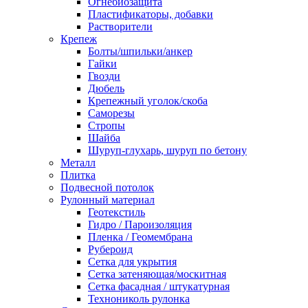
Огнебиозащита
Пластификаторы, добавки
Растворители
Крепеж
Болты/шпильки/анкер
Гайки
Гвозди
Дюбель
Крепежный уголок/скоба
Саморезы
Стропы
Шайба
Шуруп-глухарь, шуруп по бетону
Металл
Плитка
Подвесной потолок
Рулонный материал
Геотекстиль
Гидро / Пароизоляция
Пленка / Геомембрана
Рубероид
Сетка для укрытия
Сетка затеняющая/москитная
Сетка фасадная / штукатурная
Технониколь рулонка