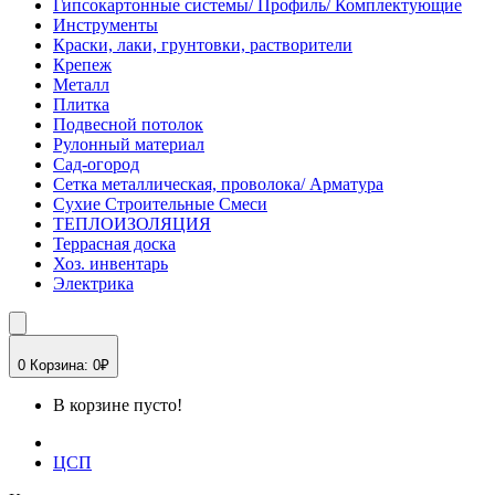
Гипсокартонные системы/ Профиль/ Комплектующие
Инструменты
Краски, лаки, грунтовки, растворители
Крепеж
Металл
Плитка
Подвесной потолок
Рулонный материал
Сад-огород
Сетка металлическая, проволока/ Арматура
Сухие Строительные Смеси
ТЕПЛОИЗОЛЯЦИЯ
Террасная доска
Хоз. инвентарь
Электрика
0
Корзина:
0₽
В корзине пусто!
ЦСП