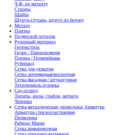
Ч.Ф. по металлу
Стропы
Шайба
Шуруп-глухарь, шуруп по бетону
Металл
Плитка
Подвесной потолок
Рулонный материал
Геотекстиль
Гидро / Пароизоляция
Пленка / Геомембрана
Рубероид
Сетка для укрытия
Сетка затеняющая/москитная
Сетка фасадная / штукатурная
Технониколь рулонка
Сад-огород
Лопаты, вилы, грабли, мотыги
Черенки
Сетка металлическая, проволока/ Арматура
Арматура стеклопластиковая
Проволока
Рабица/ Манье
Сетка армировочная
Сетка просечно-вытяжная