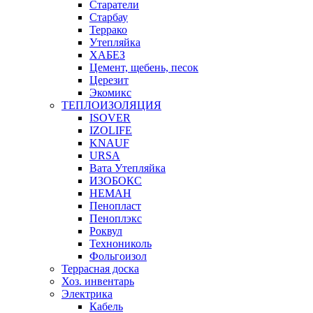
Старатели
Старбау
Террако
Утепляйка
ХАБЕЗ
Цемент, щебень, песок
Церезит
Экомикс
ТЕПЛОИЗОЛЯЦИЯ
ISOVER
IZOLIFE
KNAUF
URSA
Вата Утепляйка
ИЗОБОКС
НЕМАН
Пенопласт
Пеноплэкс
Роквул
Технониколь
Фольгоизол
Террасная доска
Хоз. инвентарь
Электрика
Кабель