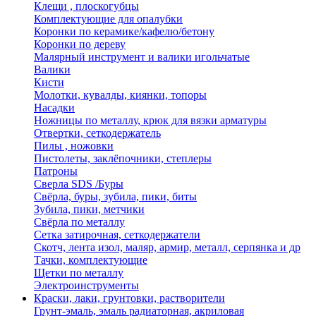
Клещи , плоскогубцы
Комплектующие для опалубки
Коронки по керамике/кафелю/бетону
Коронки по дереву
Малярный инструмент и валики игольчатые
Валики
Кисти
Молотки, кувалды, киянки, топоры
Насадки
Ножницы по металлу, крюк для вязки арматуры
Отвертки, сеткодержатель
Пилы , ножовки
Пистолеты, заклёпочники, степлеры
Патроны
Сверла SDS /Буры
Свёрла, буры, зубила, пики, биты
Зубила, пики, метчики
Свёрла по металлу
Сетка затирочная, сеткодержатели
Скотч, лента изол, маляр, армир, металл, серпянка и др
Тачки, комплектующие
Щетки по металлу
Электроинструменты
Краски, лаки, грунтовки, растворители
Грунт-эмаль, эмаль радиаторная, акриловая