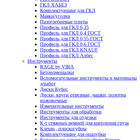
ГКЛ ХАБЕЗ
Комплектующие для ГКЛ
Маяки/уголки
Пазогребневые плиты
Профиль для ГКЛ 0,35
Профиль для ГКЛ 0,4 ГОСТ
Профиль для ГКЛ 0,55 ГОСТ
Профиль для ГКЛ 0,6 ГОСТ
Профиль для ГКЛ KNAUF
Профиль для ГКЛ Албес
Инструменты
RAGE by VIRA
Бетономешалки
Вспомогательные инструменты и материалы
д/работ
Диски Кубис
Диски, круги отрезные, чашки, полотна
ножовочные
Измерительные инструменты
Инструменты для обработки
Инструменты для отделки
К-т стяжных ремней для крепления груза
Клещи , плоскогубцы
Комплектующие для опалубки
Коронки по керамике/кафелю/бетону