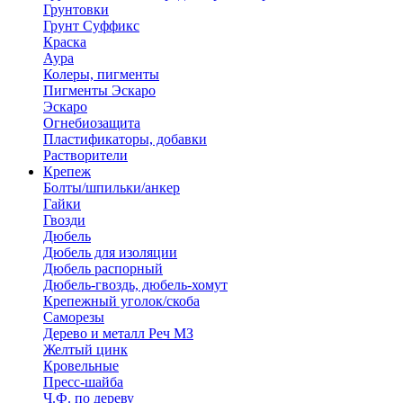
Грунтовки
Грунт Суффикс
Краска
Аура
Колеры, пигменты
Пигменты Эскаро
Эскаро
Огнебиозащита
Пластификаторы, добавки
Растворители
Крепеж
Болты/шпильки/анкер
Гайки
Гвозди
Дюбель
Дюбель для изоляции
Дюбель распорный
Дюбель-гвоздь, дюбель-хомут
Крепежный уголок/скоба
Саморезы
Дерево и металл Реч МЗ
Желтый цинк
Кровельные
Пресс-шайба
Ч.Ф. по дереву