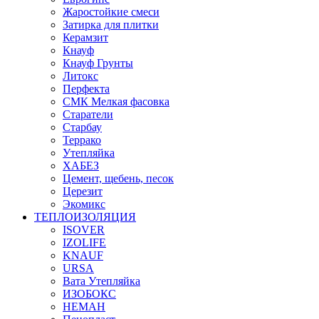
Жаростойкие смеси
Затирка для плитки
Керамзит
Кнауф
Кнауф Грунты
Литокс
Перфекта
СМК Мелкая фасовка
Старатели
Старбау
Террако
Утепляйка
ХАБЕЗ
Цемент, щебень, песок
Церезит
Экомикс
ТЕПЛОИЗОЛЯЦИЯ
ISOVER
IZOLIFE
KNAUF
URSA
Вата Утепляйка
ИЗОБОКС
НЕМАН