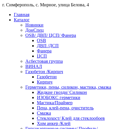
г. Симферополь, с. Мирное, улица Белова, 4
Главная
Каталог
Новинки
ДонСпец
OSB/ ДВП/ ЦСП/ Фанера
OSB
ДВП /ДСП
Фанера
ЦСП
Асбестовая группа
ВИНАЛ
Газобетон /Кирпич
Газобетон
Кирпич
Герметики, пены, силикон, мастика, смазка
Жидкие гвозди/ Силикон
ИЗОБОКС герметики
Мастика/Праймер
Пена, клей-пена, очиститель
Смазка
Стеклохост/ Клей для стеклообоев
Хим анкер /Клей
Гипсокартонные системы/ Профиль/