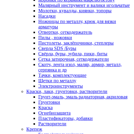
Малярный инструмент и валики игольчатые
Молотки, кувалды, киянки, топоры
Насадки
Ножницы по металлу, крюк для вязки
арматуры
Отвертки, сеткодержатель
Пилы , ножовки
Пистолеты, заклёпочники, степлеры
Сверла SDS /Буры
Свёрла, буры, зубила, пики, биты
Сетка затирочная, сеткодержатели
Скотч, лента изол, маляр, армир, металл,
серпянка и др
Тачки, комплектующие
Щетки по металлу
Электроинструменты
Краски, лаки, грунтовки, растворители
Грунт-эмаль, эмаль радиаторная, акриловая
Грунтовки
Краска
Огнебиозащита
Пластификаторы, добавки
Растворители
Крепеж