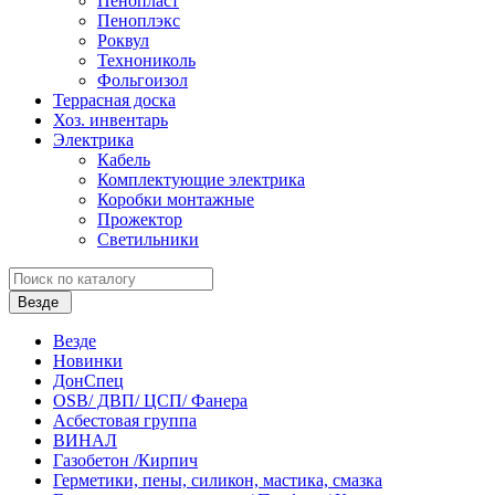
Пенопласт
Пеноплэкс
Роквул
Технониколь
Фольгоизол
Террасная доска
Хоз. инвентарь
Электрика
Кабель
Комплектующие электрика
Коробки монтажные
Прожектор
Светильники
Везде
Везде
Новинки
ДонСпец
OSB/ ДВП/ ЦСП/ Фанера
Асбестовая группа
ВИНАЛ
Газобетон /Кирпич
Герметики, пены, силикон, мастика, смазка