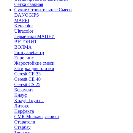
Сетка сварная
Сухие Строительные Смеси
DANOGIPS
MAPEI
Keracolor
Ultracolor
Герметики МАПЕИ
ВЕТОНИТ
ВОЛМА
Гипс, алебастр
Еврогипс
Жаростойкие смеси
Затирка для плитки
Ceresit CE 33
Ceresit CE 40
Ceresit CS 25
Керамзит
Кнауф
Кнауф Грунты
Литокс
Перфекта
СМК Мелкая фасовка
Старатели
Старбау
Террако