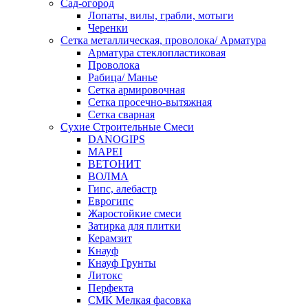
Сад-огород
Лопаты, вилы, грабли, мотыги
Черенки
Сетка металлическая, проволока/ Арматура
Арматура стеклопластиковая
Проволока
Рабица/ Манье
Сетка армировочная
Сетка просечно-вытяжная
Сетка сварная
Сухие Строительные Смеси
DANOGIPS
MAPEI
ВЕТОНИТ
ВОЛМА
Гипс, алебастр
Еврогипс
Жаростойкие смеси
Затирка для плитки
Керамзит
Кнауф
Кнауф Грунты
Литокс
Перфекта
СМК Мелкая фасовка