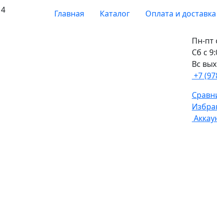
 4
Главная
Каталог
Оплата и доставка
Пн-пт 
Сб с 9
Вс вы
+7 (97
Сравни
Избра
Аккау