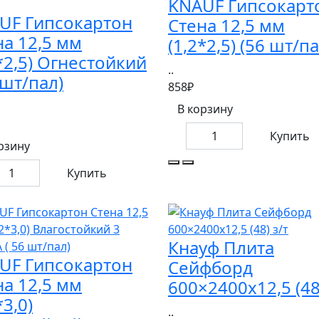
KNAUF Гипсокарт
UF Гипсокартон
Стена 12,5 мм
на 12,5 мм
(1,2*2,5) (56 шт/па
*2,5) Огнестойкий
..
 шт/пал)
858₽
В корзину
Купить
рзину
Купить
Кнауф Плита
UF Гипсокартон
Сейфборд
на 12,5 мм
600×2400х12,5 (48)
*3,0)
..