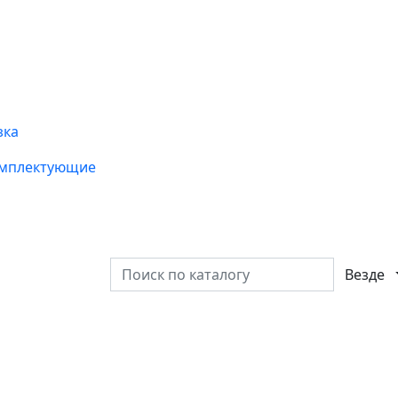
зка
омплектующие
Везде