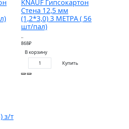
он
KNAUF Гипсокартон
Стена 12,5 мм
л)
(1,2*3,0) 3 МЕТРА ( 56
шт/пал)
..
868₽
В корзину
Купить
 з/т