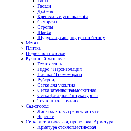
Гайки
Гвозди
Дюбель
Крепежный уголок/скоба
Саморезы
Стропы
Шайба
Шуруп-глухарь, шуруп по бетону
Металл
Плитка
Подвесной потолок
Рулонный материал
Геотекстиль
Гидро / Пароизоляция
Пленка / Геомембрана
Рубероид
Сетка для укрытия
Сетка затеняющая/москитная
Сетка фасадная / штукатурная
Технониколь рулонка
Сад-огород
Лопаты, вилы, грабли, мотыги
Черенки
Сетка металлическая, проволока/ Арматура
Арматура стеклопластиковая