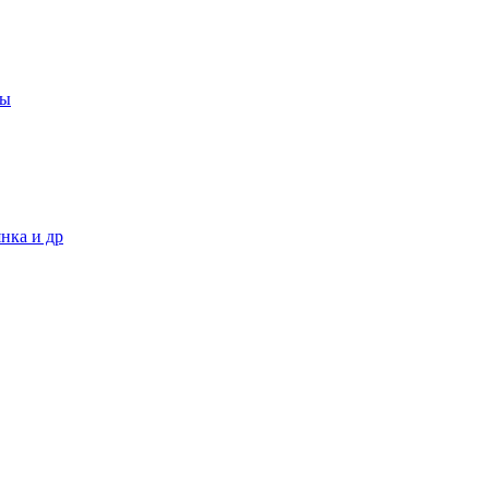
ры
янка и др