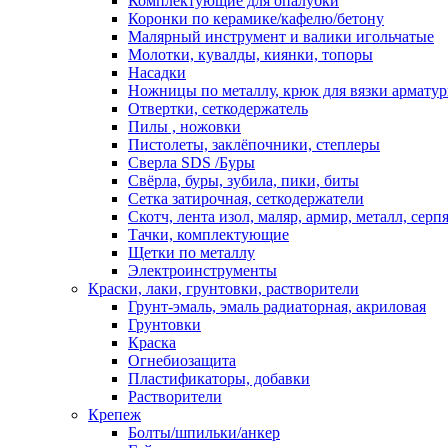
Комплектующие для опалубки
Коронки по керамике/кафелю/бетону
Малярный инструмент и валики игольчатые
Молотки, кувалды, киянки, топоры
Насадки
Ножницы по металлу, крюк для вязки армату
Отвертки, сеткодержатель
Пилы , ножовки
Пистолеты, заклёпочники, степлеры
Сверла SDS /Буры
Свёрла, буры, зубила, пики, биты
Сетка затирочная, сеткодержатели
Скотч, лента изол, маляр, армир, металл, серп
Тачки, комплектующие
Щетки по металлу
Электроинструменты
Краски, лаки, грунтовки, растворители
Грунт-эмаль, эмаль радиаторная, акриловая
Грунтовки
Краска
Огнебиозащита
Пластификаторы, добавки
Растворители
Крепеж
Болты/шпильки/анкер