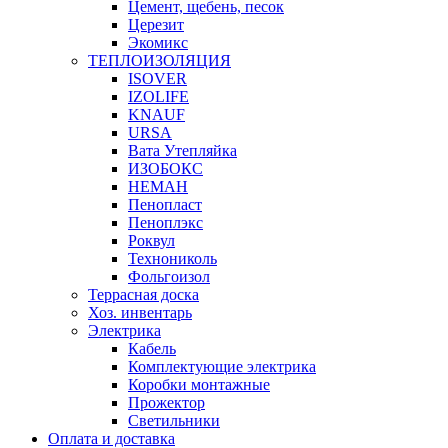
Цемент, щебень, песок
Церезит
Экомикс
ТЕПЛОИЗОЛЯЦИЯ
ISOVER
IZOLIFE
KNAUF
URSA
Вата Утепляйка
ИЗОБОКС
НЕМАН
Пенопласт
Пеноплэкс
Роквул
Технониколь
Фольгоизол
Террасная доска
Хоз. инвентарь
Электрика
Кабель
Комплектующие электрика
Коробки монтажные
Прожектор
Светильники
Оплата и доставка