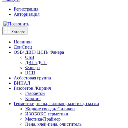
Регистрация
Авторизация
Каталог
Новинки
ДонСпец
OSB/ ДВП/ ЦСП/ Фанера
OSB
ДВП /ДСП
Фанера
ЦСП
Асбестовая группа
ВИНАЛ
Газобетон /Кирпич
Газобетон
Кирпич
Герметики, пены, силикон, мастика, смазка
Жидкие гвозди/ Силикон
ИЗОБОКС герметики
Мастика/Праймер
Пена, клей-пена, очиститель