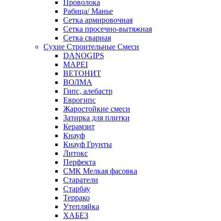
Проволока
Рабица/ Манье
Сетка армировочная
Сетка просечно-вытяжная
Сетка сварная
Сухие Строительные Смеси
DANOGIPS
MAPEI
ВЕТОНИТ
ВОЛМА
Гипс, алебастр
Еврогипс
Жаростойкие смеси
Затирка для плитки
Керамзит
Кнауф
Кнауф Грунты
Литокс
Перфекта
СМК Мелкая фасовка
Старатели
Старбау
Террако
Утепляйка
ХАБЕЗ