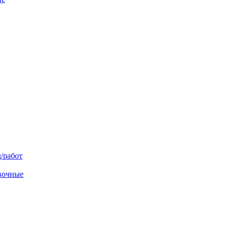
/работ
овочные