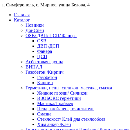
г. Симферополь, с. Мирное, улица Белова, 4
Главная
Каталог
Новинки
ДонСпец
OSB/ ДВП/ ЦСП/ Фанера
OSB
ДВП /ДСП
Фанера
ЦСП
Асбестовая группа
ВИНАЛ
Газобетон /Кирпич
Газобетон
Кирпич
Герметики, пены, силикон, мастика, смазка
Жидкие гвозди/ Силикон
ИЗОБОКС герметики
Мастика/Праймер
Пена, клей-пена, очиститель
Смазка
Стеклохост/ Клей для стеклообоев
Хим анкер /Клей
Гипсокартонные системы/ Профиль/ Комплектующ