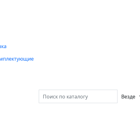
зка
омплектующие
Везде