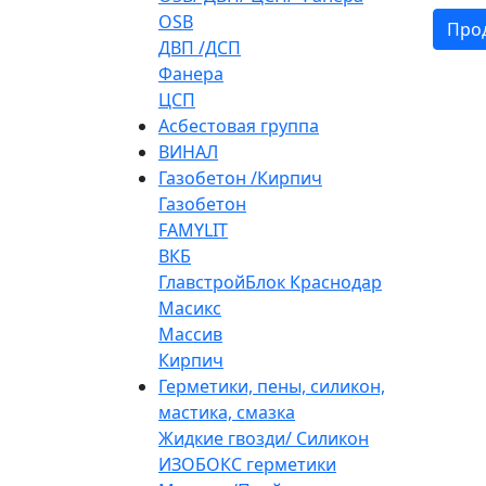
OSB
Про
ДВП /ДСП
Фанера
ЦСП
Асбестовая группа
ВИНАЛ
Газобетон /Кирпич
Газобетон
FAMYLIT
ВКБ
ГлавстройБлок Краснодар
Масикс
Массив
Кирпич
Герметики, пены, силикон,
мастика, смазка
Жидкие гвозди/ Силикон
ИЗОБОКС герметики