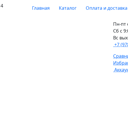
 4
Главная
Каталог
Оплата и доставка
Пн-пт 
Сб с 9
Вс вы
+7 (97
Сравни
Избра
Аккау