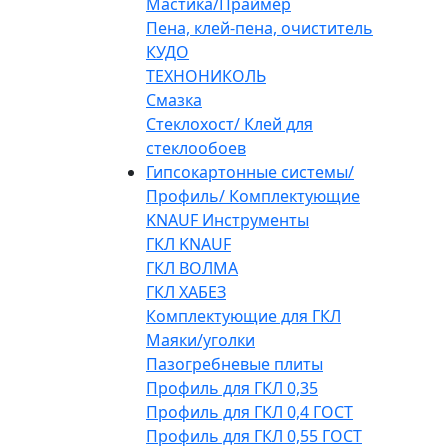
Мастика/Праймер
Пена, клей-пена, очиститель
КУДО
ТЕХНОНИКОЛЬ
Смазка
Стеклохост/ Клей для
стеклообоев
Гипсокартонные системы/
Профиль/ Комплектующие
KNAUF Инструменты
ГКЛ KNAUF
ГКЛ ВОЛМА
ГКЛ ХАБЕЗ
Комплектующие для ГКЛ
Маяки/уголки
Пазогребневые плиты
Профиль для ГКЛ 0,35
Профиль для ГКЛ 0,4 ГОСТ
Профиль для ГКЛ 0,55 ГОСТ