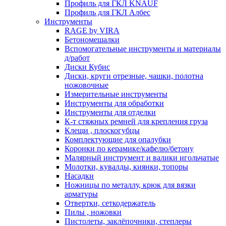
Профиль для ГКЛ KNAUF
Профиль для ГКЛ Албес
Инструменты
RAGE by VIRA
Бетономешалки
Вспомогательные инструменты и материалы
д/работ
Диски Кубис
Диски, круги отрезные, чашки, полотна
ножовочные
Измерительные инструменты
Инструменты для обработки
Инструменты для отделки
К-т стяжных ремней для крепления груза
Клещи , плоскогубцы
Комплектующие для опалубки
Коронки по керамике/кафелю/бетону
Малярный инструмент и валики игольчатые
Молотки, кувалды, киянки, топоры
Насадки
Ножницы по металлу, крюк для вязки
арматуры
Отвертки, сеткодержатель
Пилы , ножовки
Пистолеты, заклёпочники, степлеры