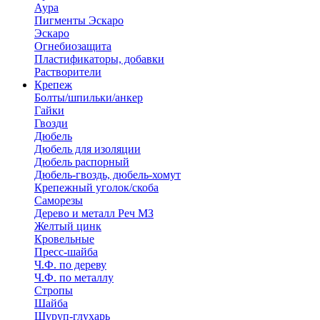
Аура
Пигменты Эскаро
Эскаро
Огнебиозащита
Пластификаторы, добавки
Растворители
Крепеж
Болты/шпильки/анкер
Гайки
Гвозди
Дюбель
Дюбель для изоляции
Дюбель распорный
Дюбель-гвоздь, дюбель-хомут
Крепежный уголок/скоба
Саморезы
Дерево и металл Реч МЗ
Желтый цинк
Кровельные
Пресс-шайба
Ч.Ф. по дереву
Ч.Ф. по металлу
Стропы
Шайба
Шуруп-глухарь