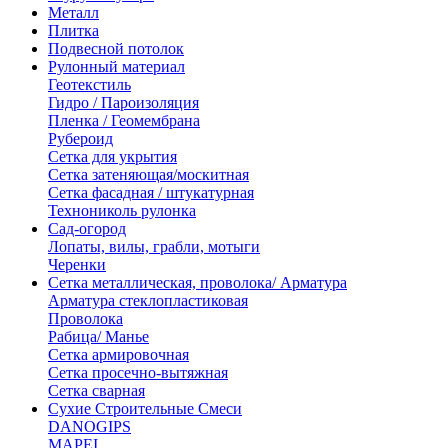
Металл
Плитка
Подвесной потолок
Рулонный материал
Геотекстиль
Гидро / Пароизоляция
Пленка / Геомембрана
Рубероид
Сетка для укрытия
Сетка затеняющая/москитная
Сетка фасадная / штукатурная
Технониколь рулонка
Сад-огород
Лопаты, вилы, грабли, мотыги
Черенки
Сетка металлическая, проволока/ Арматура
Арматура стеклопластиковая
Проволока
Рабица/ Манье
Сетка армировочная
Сетка просечно-вытяжная
Сетка сварная
Сухие Строительные Смеси
DANOGIPS
MAPEI