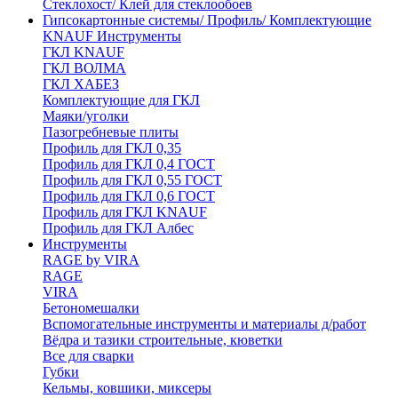
Стеклохост/ Клей для стеклообоев
Гипсокартонные системы/ Профиль/ Комплектующие
KNAUF Инструменты
ГКЛ KNAUF
ГКЛ ВОЛМА
ГКЛ ХАБЕЗ
Комплектующие для ГКЛ
Маяки/уголки
Пазогребневые плиты
Профиль для ГКЛ 0,35
Профиль для ГКЛ 0,4 ГОСТ
Профиль для ГКЛ 0,55 ГОСТ
Профиль для ГКЛ 0,6 ГОСТ
Профиль для ГКЛ KNAUF
Профиль для ГКЛ Албес
Инструменты
RAGE by VIRA
RAGE
VIRA
Бетономешалки
Вспомогательные инструменты и материалы д/работ
Вёдра и тазики строительные, кюветки
Все для сварки
Губки
Кельмы, ковшики, миксеры