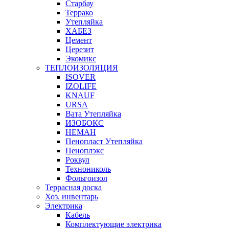
Старбау
Террако
Утепляйка
ХАБЕЗ
Цемент
Церезит
Экомикс
ТЕПЛОИЗОЛЯЦИЯ
ISOVER
IZOLIFE
KNAUF
URSA
Вата Утепляйка
ИЗОБОКС
НЕМАН
Пенопласт Утепляйка
Пеноплэкс
Роквул
Технониколь
Фольгоизол
Террасная доска
Хоз. инвентарь
Электрика
Кабель
Комплектующие электрика