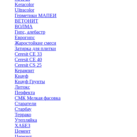
Keracolor
Ultracolor
Герметики МАПЕИ
ВЕТОНИТ
ВОЛМА
Гипс, алебастр
Еврогипс
Жаростойкие смеси
Затирка для плитки
Ceresit CE 33
Ceresit CE 40
Ceresit CS 25
Керамзит
Кнауф
Кнауф Грунты
Литокс
Перфекта
СМК Мелкая фасовка
Старатели
Старбау
Террако
Утепляйка
ХАБЕЗ
Цемент
Церезит