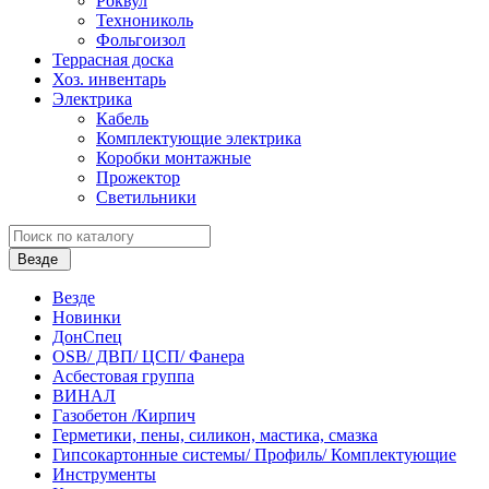
Роквул
Технониколь
Фольгоизол
Террасная доска
Хоз. инвентарь
Электрика
Кабель
Комплектующие электрика
Коробки монтажные
Прожектор
Светильники
Везде
Везде
Новинки
ДонСпец
OSB/ ДВП/ ЦСП/ Фанера
Асбестовая группа
ВИНАЛ
Газобетон /Кирпич
Герметики, пены, силикон, мастика, смазка
Гипсокартонные системы/ Профиль/ Комплектующие
Инструменты