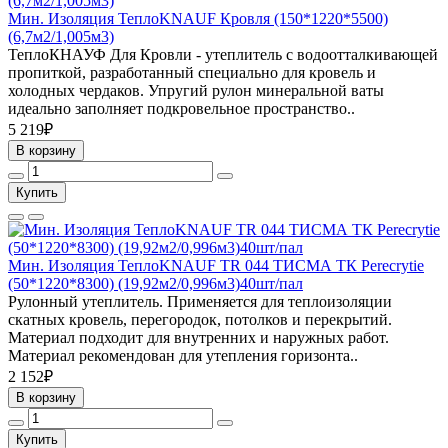
Мин. Изоляция ТеплоKNAUF Кровля (150*1220*5500)
(6,7м2/1,005м3)
ТеплоКНАУФ Для Кровли - утеплитель с водоотталкивающей
пропиткой, разработанный специально для кровель и
холодных чердаков. Упругий рулон минеральной ваты
идеально заполняет подкровельное пространство..
5 219₽
В корзину
Купить
Мин. Изоляция ТеплоKNAUF ТR 044 ТИСМА ТК Perecrytie
(50*1220*8300) (19,92м2/0,996м3)40шт/пал
Рулонный утеплитель. Применяется для теплоизоляции
скатных кровель, перегородок, потолков и перекрытий.
Материал подходит для внутренних и наружных работ.
Материал рекомендован для утепления горизонта..
2 152₽
В корзину
Купить