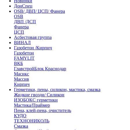
Новинки
ДонСпец
OSB/ ДВП/ ЦСП/ Фанера
OSB
ДВП /ДСП
Фанера
ЦСП
Асбестовая группа
ВИНАЛ
Газобетон /Кирпич
Газобетон
FAMYLIT
ВКБ
ГлавстройБлок Краснодар
Масикс
Массив
Кирпич
Герметики, пены, силикон, мастика, смазка
Жидкие гвозди/ Силикон
ИЗОБОКС герметики
Мастика/Праймер
Пена, клей-пена, очиститель
КУДО
ТЕХНОНИКОЛЬ
Смазка