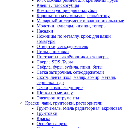
К-т стяжных ремней для крепления груза
Клещи , плоскогубцы
Комплектующие для опалубки
Коронки по керамике/кафелю/бетону
Малярный инструмент и валики игольчатые
Молотки, кувалды, киянки, топоры
Насадки
Ножницы по металлу, крюк для вязки
арматуры
Отвертки, сеткодержатель
Пилы , ножовки
Пистолеты, заклёпочники, степлеры
Сверла SDS /Буры
Свёрла, буры, зубила, пики, биты
Сетка затирочная, сеткодержатели
Скотч, лента изол, маляр, армир, металл,
серпянка и др
Тачки, комплектующие
Щетки по металлу
Электроинструменты
Краски, лаки, грунтовки, растворители
Грунт-эмаль, эмаль радиаторная, акриловая
Грунтовки
Краска
Огнебиозащита