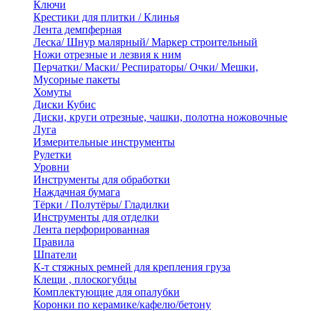
Ключи
Крестики для плитки / Клинья
Лента демпферная
Леска/ Шнур малярный/ Маркер строительный
Ножи отрезные и лезвия к ним
Перчатки/ Маски/ Респираторы/ Очки/ Мешки,
Мусорные пакеты
Хомуты
Диски Кубис
Диски, круги отрезные, чашки, полотна ножовочные
Луга
Измерительные инструменты
Рулетки
Уровни
Инструменты для обработки
Наждачная бумага
Тёрки / Полутёры/ Гладилки
Инструменты для отделки
Лента перфорированная
Правила
Шпатели
К-т стяжных ремней для крепления груза
Клещи , плоскогубцы
Комплектующие для опалубки
Коронки по керамике/кафелю/бетону