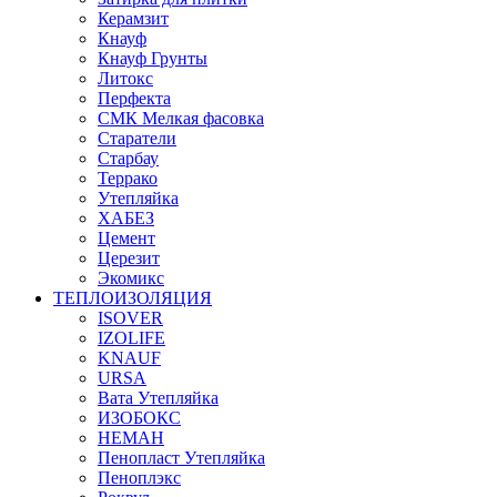
Керамзит
Кнауф
Кнауф Грунты
Литокс
Перфекта
СМК Мелкая фасовка
Старатели
Старбау
Террако
Утепляйка
ХАБЕЗ
Цемент
Церезит
Экомикс
ТЕПЛОИЗОЛЯЦИЯ
ISOVER
IZOLIFE
KNAUF
URSA
Вата Утепляйка
ИЗОБОКС
НЕМАН
Пенопласт Утепляйка
Пеноплэкс