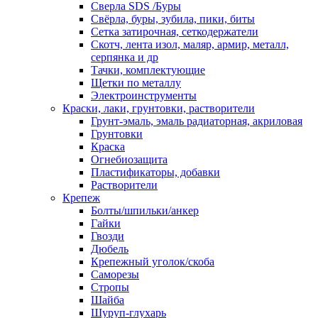
Сверла SDS /Буры
Свёрла, буры, зубила, пики, биты
Сетка затирочная, сеткодержатели
Скотч, лента изол, маляр, армир, металл,
серпянка и др
Тачки, комплектующие
Щетки по металлу
Электроинструменты
Краски, лаки, грунтовки, растворители
Грунт-эмаль, эмаль радиаторная, акриловая
Грунтовки
Краска
Огнебиозащита
Пластификаторы, добавки
Растворители
Крепеж
Болты/шпильки/анкер
Гайки
Гвозди
Дюбель
Крепежный уголок/скоба
Саморезы
Стропы
Шайба
Шуруп-глухарь