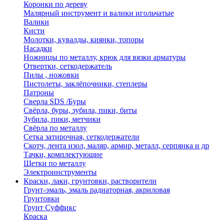
Коронки по дереву
Малярный инструмент и валики игольчатые
Валики
Кисти
Молотки, кувалды, киянки, топоры
Насадки
Ножницы по металлу, крюк для вязки арматуры
Отвертки, сеткодержатель
Пилы , ножовки
Пистолеты, заклёпочники, степлеры
Патроны
Сверла SDS /Буры
Свёрла, буры, зубила, пики, биты
Зубила, пики, метчики
Свёрла по металлу
Сетка затирочная, сеткодержатели
Скотч, лента изол, маляр, армир, металл, серпянка и др
Тачки, комплектующие
Щетки по металлу
Электроинструменты
Краски, лаки, грунтовки, растворители
Грунт-эмаль, эмаль радиаторная, акриловая
Грунтовки
Грунт Суффикс
Краска