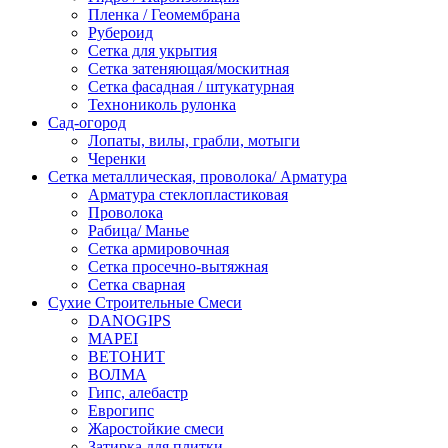
Пленка / Геомембрана
Рубероид
Сетка для укрытия
Сетка затеняющая/москитная
Сетка фасадная / штукатурная
Технониколь рулонка
Сад-огород
Лопаты, вилы, грабли, мотыги
Черенки
Сетка металлическая, проволока/ Арматура
Арматура стеклопластиковая
Проволока
Рабица/ Манье
Сетка армировочная
Сетка просечно-вытяжная
Сетка сварная
Сухие Строительные Смеси
DANOGIPS
MAPEI
ВЕТОНИТ
ВОЛМА
Гипс, алебастр
Еврогипс
Жаростойкие смеси
Затирка для плитки