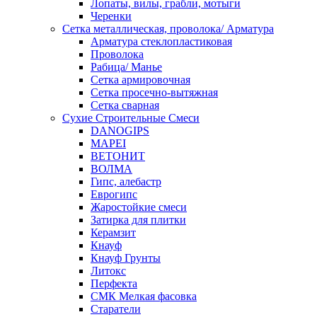
Лопаты, вилы, грабли, мотыги
Черенки
Сетка металлическая, проволока/ Арматура
Арматура стеклопластиковая
Проволока
Рабица/ Манье
Сетка армировочная
Сетка просечно-вытяжная
Сетка сварная
Сухие Строительные Смеси
DANOGIPS
MAPEI
ВЕТОНИТ
ВОЛМА
Гипс, алебастр
Еврогипс
Жаростойкие смеси
Затирка для плитки
Керамзит
Кнауф
Кнауф Грунты
Литокс
Перфекта
СМК Мелкая фасовка
Старатели