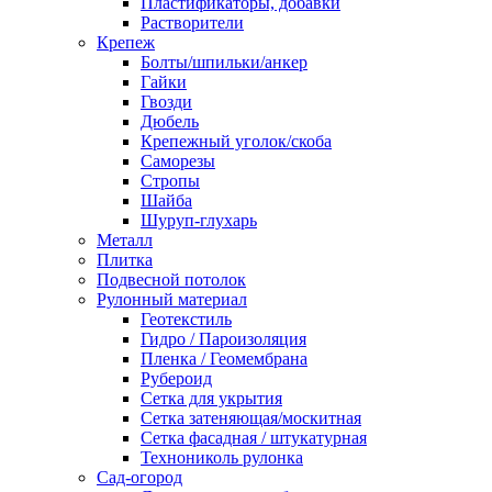
Пластификаторы, добавки
Растворители
Крепеж
Болты/шпильки/анкер
Гайки
Гвозди
Дюбель
Крепежный уголок/скоба
Саморезы
Стропы
Шайба
Шуруп-глухарь
Металл
Плитка
Подвесной потолок
Рулонный материал
Геотекстиль
Гидро / Пароизоляция
Пленка / Геомембрана
Рубероид
Сетка для укрытия
Сетка затеняющая/москитная
Сетка фасадная / штукатурная
Технониколь рулонка
Сад-огород