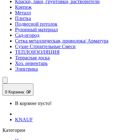
Краски, лаки, грунтовки, растворители
Крепеж
Металл
Плитка
Подвесной потолок
Рулонный материал
Сад-огород
Сетка металлическая, проволока/ Арматура
Сухие Строительные Смеси
ТЕПЛОИЗОЛЯЦИЯ
Террасная доска
Хоз. инвентарь
Электрика
0
Корзина:
0₽
В корзине пусто!
KNAUF
Категории