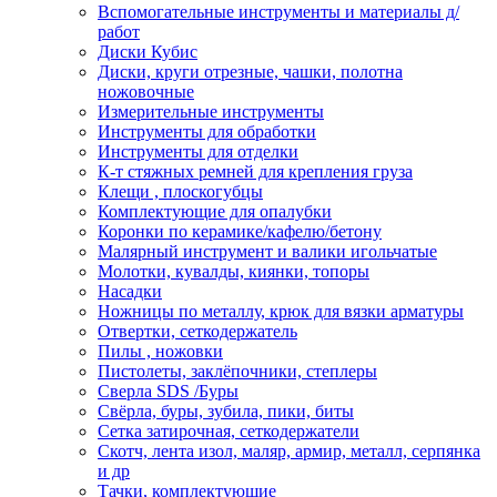
Вспомогательные инструменты и материалы д/
работ
Диски Кубис
Диски, круги отрезные, чашки, полотна
ножовочные
Измерительные инструменты
Инструменты для обработки
Инструменты для отделки
К-т стяжных ремней для крепления груза
Клещи , плоскогубцы
Комплектующие для опалубки
Коронки по керамике/кафелю/бетону
Малярный инструмент и валики игольчатые
Молотки, кувалды, киянки, топоры
Насадки
Ножницы по металлу, крюк для вязки арматуры
Отвертки, сеткодержатель
Пилы , ножовки
Пистолеты, заклёпочники, степлеры
Сверла SDS /Буры
Свёрла, буры, зубила, пики, биты
Сетка затирочная, сеткодержатели
Скотч, лента изол, маляр, армир, металл, серпянка
и др
Тачки, комплектующие