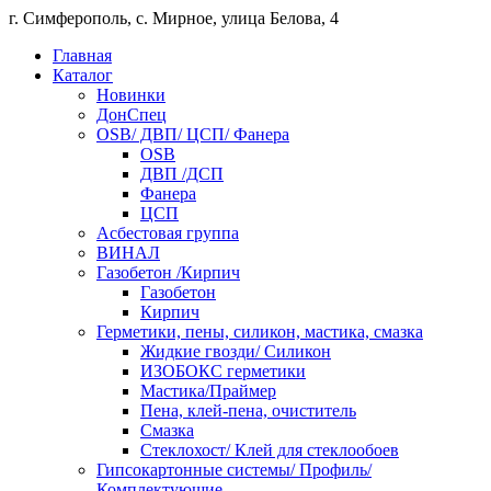
г. Симферополь, с. Мирное, улица Белова, 4
Главная
Каталог
Новинки
ДонСпец
OSB/ ДВП/ ЦСП/ Фанера
OSB
ДВП /ДСП
Фанера
ЦСП
Асбестовая группа
ВИНАЛ
Газобетон /Кирпич
Газобетон
Кирпич
Герметики, пены, силикон, мастика, смазка
Жидкие гвозди/ Силикон
ИЗОБОКС герметики
Мастика/Праймер
Пена, клей-пена, очиститель
Смазка
Стеклохост/ Клей для стеклообоев
Гипсокартонные системы/ Профиль/
Комплектующие