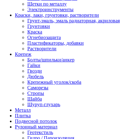
Щетки по металлу
Электроинструменты
Краски, лаки, грунтовки, растворители
Грунт-эмаль, эмаль радиаторная, акриловая
Грунтовки
Краска
Огнебиозащита
Пластификаторы, добавки
Растворители
Крепеж
Болты/шпильки/анкер
Гайки
Гвозди
Дюбель
Крепежный уголок/скоба
Саморезы
Стропы
Шайба
Шуруп-глухарь
Металл
Плитка
Подвесной потолок
Рулонный материал
Геотекстиль
Гидро / Пароизоляция