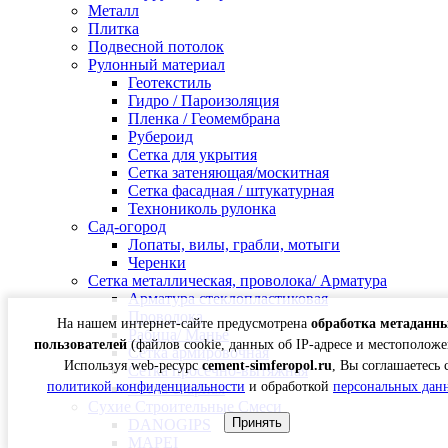
Металл
Плитка
Подвесной потолок
Рулонный материал
Геотекстиль
Гидро / Пароизоляция
Пленка / Геомембрана
Рубероид
Сетка для укрытия
Сетка затеняющая/москитная
Сетка фасадная / штукатурная
Технониколь рулонка
Сад-огород
Лопаты, вилы, грабли, мотыги
Черенки
Сетка металлическая, проволока/ Арматура
Арматура стеклопластиковая
Проволока
На нашем интернет-сайте предусмотрена
обработка метаданн
Рабица/ Манье
пользователей
(файлов cookie, данных об IP-адресе и местоположе
Сетка армировочная
Используя web-ресурс
cement-simferopol.ru
, Вы соглашаетесь 
Сетка просечно-вытяжная
политикой конфиденциальности
и обработкой
персональных дан
Сетка сварная
Сухие Строительные Смеси
Принять
DANOGIPS
MAPEI